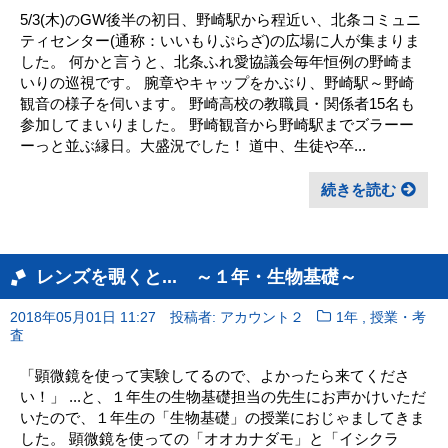
5/3(木)のGW後半の初日、野崎駅から程近い、北条コミュニ
ティセンター(通称：いいもりぷらざ)の広場に人が集まりま
した。 何かと言うと、北条ふれ愛協議会毎年恒例の野崎ま
いりの巡視です。 腕章やキャップをかぶり、野崎駅～野崎
観音の様子を伺います。 野崎高校の教職員・関係者15名も
参加してまいりました。 野崎観音から野崎駅までズラーー
ーっと並ぶ縁日。大盛況でした！ 道中、生徒や卒...
続きを読む
レンズを覗くと... ～１年・生物基礎～
,
2018年05月01日 11:27
投稿者: アカウント２
1年
授業・考
査
「顕微鏡を使って実験してるので、よかったら来てくださ
い！」 ...と、１年生の生物基礎担当の先生にお声かけいただ
いたので、１年生の「生物基礎」の授業におじゃましてきま
した。 顕微鏡を使っての「オオカナダモ」と「イシクラ