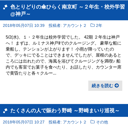
色とりどりの傘ひらく南京町 ～２年生・校外学習
@神戸～
2018年05月07日 10:39
投稿者: アカウント２
2年
5/2(水)、１・２年生は校外学習でした。 42期 ２年生は神戸
へ！ まずは、ルミナス神戸Ⅱでのクルージング。 豪華な船に
乗船し、テンションが上がります！ 小雨が降っていたの
で、デッキにでることはできませんでしたが、屋根のあると
ころには出れたので、海風を浴びてクルージングを満喫♪ 船
内でも客室でお菓子を食べたり、お話したり、カウンター席
で黄昏たりと各々クルー...
続きを読む
たくさんの人で賑わう野崎 ～野崎まいり巡視～
2018年05月07日 10:27
投稿者: アカウント２
その他