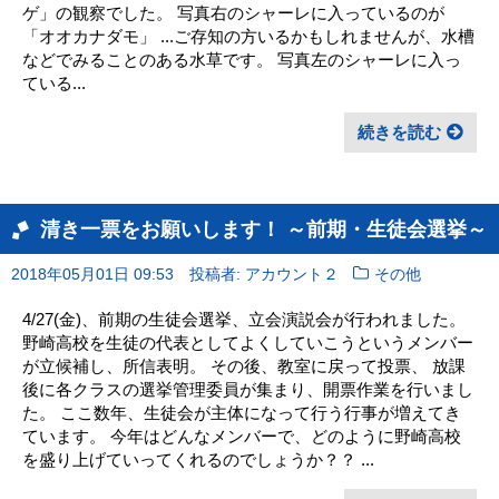
ゲ」の観察でした。 写真右のシャーレに入っているのが
「オオカナダモ」 ...ご存知の方いるかもしれませんが、水槽
などでみることのある水草です。 写真左のシャーレに入っ
ている...
続きを読む
清き一票をお願いします！ ～前期・生徒会選挙～
2018年05月01日 09:53
投稿者: アカウント２
その他
4/27(金)、前期の生徒会選挙、立会演説会が行われました。
野崎高校を生徒の代表としてよくしていこうというメンバー
が立候補し、所信表明。 その後、教室に戻って投票、 放課
後に各クラスの選挙管理委員が集まり、開票作業を行いまし
た。 ここ数年、生徒会が主体になって行う行事が増えてき
ています。 今年はどんなメンバーで、どのように野崎高校
を盛り上げていってくれるのでしょうか？？ ...