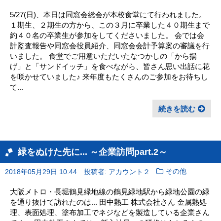
5/27(日)、本日は同窓会総会が本校食堂にて行われました。
１期生、２期生の方から、この３月に卒業した４０期生まで
約４０名の卒業生が参加をしてくださいました。 会では会
計監査報告や同窓会役員紹介、同窓会会計予算案の審議を行
いました。 食堂でご用意いただいたなつかしの「から揚
げ」と「サンドイッチ」を食べながら、皆さん思い出話に花
を咲かせていました♪ 来年度もたくさんのご参加をお待ちし
て...
続きを読む
緑をぬけた先に... ～企業訪問part.2～
2018年05月29日 10:44
投稿者: アカウント２
その他
大阪メトロ・長堀鶴見緑地線の鶴見緑地駅から緑地公園の緑
を通り抜けて訪れたのは... 田中熱工 株式会社さん 金属熱処
理、表面処理、塗布加工でネジなどを製造している企業さん