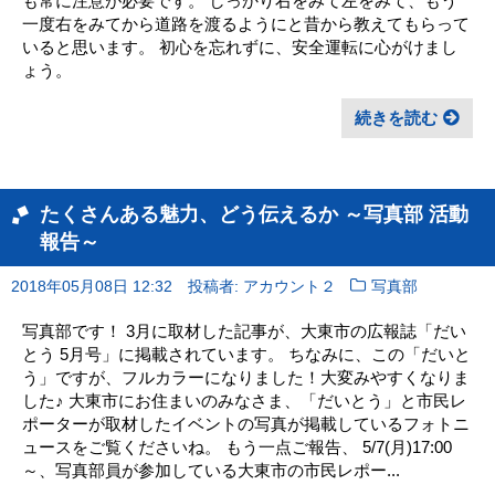
も常に注意が必要です。 しっかり右をみて左をみて、もう
一度右をみてから道路を渡るようにと昔から教えてもらって
いると思います。 初心を忘れずに、安全運転に心がけまし
ょう。
続きを読む
たくさんある魅力、どう伝えるか ～写真部 活動
報告～
2018年05月08日 12:32
投稿者: アカウント２
写真部
写真部です！ 3月に取材した記事が、大東市の広報誌「だい
とう 5月号」に掲載されています。 ちなみに、この「だいと
う」ですが、フルカラーになりました！大変みやすくなりま
した♪ 大東市にお住まいのみなさま、「だいとう」と市民レ
ポーターが取材したイベントの写真が掲載しているフォトニ
ュースをご覧くださいね。 もう一点ご報告、 5/7(月)17:00
～、写真部員が参加している大東市の市民レポー...