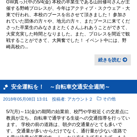
GW真っ只中の5/4(金) 本校の卒業生である山田修司さんが主
催する野崎プロレスが、今年はアクティブ・スクウェア・大
東で行われ、本校のブースを出させて頂きました！ 参加さ
れていた団体の方々や、地元の方々、またブースに来てくだ
さった卒業生のみなさまとたくさんふれあうことができて、
大変充実した時間となりました。また、プロレスを間近で観
戦することができて、大興奮でした！ イベント中には、野
崎高校の...
続きを読む
安全運転を！ ～自転車交通安全週間～
2018年05月08日 13:01
投稿者: アカウント２
その他
5/7(月)～11(金)の期間の始業前、校門や学校近くの交差点に
教員が立ち、自転車で通学する生徒への交通指導を行ってい
ます。 学校の前の道路は、朝夕の交通量がとても多いで
す。 交通量が多いからだけでなく、通行量が少ない道路で