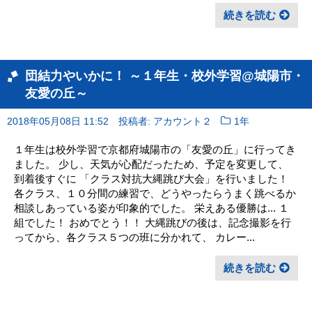
続きを読む
団結力やいかに！ ～１年生・校外学習@城陽市・
友愛の丘～
2018年05月08日 11:52
投稿者: アカウント２
1年
１年生は校外学習で京都府城陽市の「友愛の丘」に行ってき
ました。 少し、天気が心配だったため、予定を変更して、
到着後すぐに 「クラス対抗大縄跳び大会」を行いました！
各クラス、１０分間の練習で、どうやったらうまく跳べるか
相談しあっている姿が印象的でした。 栄えある優勝は... １
組でした！ おめでとう！！ 大縄跳びの後は、記念撮影を行
ってから、各クラス５つの班に分かれて、 カレー...
続きを読む