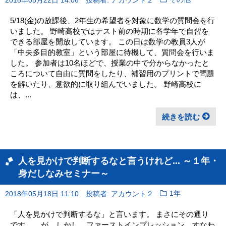
2018年05月22日 14:06
投稿者: アカウント２
その他
5/18(金)の放課後、2年生の希望者を対象に数学の質問会を行
いました。 野崎高校ではテスト前の時期に各学年で自習を
できる部屋を開放しています。 この日は数学の教員3人が
「中央多目的教室」という部屋に待機して、質問会を行いま
した。 参加者は10名ほどで、授業の中で分からなかったと
ころについて自由に質問をしたり、補習用のプリントで問題
を解いたり、意欲的に取り組んでいました。 野崎高校に
は、...
続きを読む
人を見かけで判断するなと言うけれど... ～１年・
身だしなみセミナー～
2018年05月18日 11:10
投稿者: アカウント２
1年
「人を見かけで判断するな」と言います。 まさにその通り
です。 ...が、しかし、ファーストインプレッション、すなわ