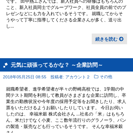
です。 田中熱工さんでは、新入社員への研修はもちろんの
こと、新入社員同士でグループワーク、社員全員の前でのプ
レゼンなどにも力を入れているそうです。 就職してからそ
うやって丁寧に指導してくださる企業さんが多く、送り出
し...
続きを読む
元気に頑張ってるかな？ ～企業訪問～
2018年05月25日 08:55
投稿者: アカウント２
その他
就職希望者、進学希望者が半々の野崎高校では、1学期の中
間テスト期間を利用して教員がさまざまな企業に訪問し、卒
業生の勤務状況や今年度の採用予定等をお聞きしたり、求人
票をいただけるようお願いしたりしています。 今日お伺い
したのは、 幸福米穀 株式会社さん ...社名の「米」はもちろ
ん、米だけでなく小麦、ここ数年流行りのグラノーラ、パン
の製造・販売なども行っているそうです。 そんな幸福米穀
さん...