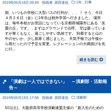
,
2019年05月14日 09:49
投稿者: 原田達也
1年
行事
朝、いつもの学校に大型バスの行列が、、、！ そう、今日
４月２６日（金）に1年生は校外学習へ行きました。 場所
は、毎年本校がお世話になっている京都府城陽市にある「友
愛の丘」です。 . まずはグラウンドで点呼。 空は曇っていま
すが寒くもなく、過ごしやすい気候です。 到着すると山の
中のせいか、少し肌寒く感じました。 天気予報では午後か
ら雨だったので予定を変更、レクレーションの大縄跳びを先
に行...
続きを読む
「演劇は一人ではできない」 ～演劇部・活動報
告～
2019年05月13日 17:08
投稿者: 原田達也
演劇部
5/11(土)、大阪府高等学校演劇連盟主催の「新入生のための