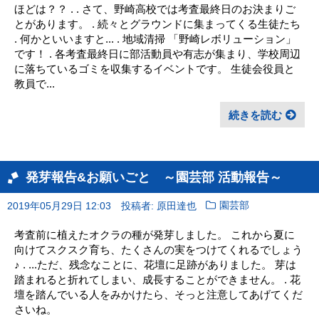
ほどは？？ . . さて、野崎高校では考査最終日のお決まりご
とがあります。 . 続々とグラウンドに集まってくる生徒たち
. 何かといいますと... . 地域清掃 「野崎レボリューション」
です！ . 各考査最終日に部活動員や有志が集まり、学校周辺
に落ちているゴミを収集するイベントです。 生徒会役員と
教員で...
続きを読む
発芽報告&お願いごと ～園芸部 活動報告～
2019年05月29日 12:03
投稿者: 原田達也
園芸部
考査前に植えたオクラの種が発芽しました。 これから夏に
向けてスクスク育ち、たくさんの実をつけてくれるでしょう
♪ . ...ただ、残念なことに、花壇に足跡がありました。 芽は
踏まれると折れてしまい、成長することができません。 . 花
壇を踏んでいる人をみかけたら、そっと注意してあげてくだ
さいね。