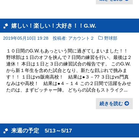
嬉しい！楽しい！大好き！！G.W.
2019年05月10日 19:28
投稿者: アカウント２
野球部
１０日間のG.W.もあっという間に過ぎてしまいました！！
野球部は１日のオフを挟んで７日間の練習を行い、最後は２
連休！ 本日は１日と３日の練習試合の報告です。 このG.W.
から新１年生を含めた試合となり、新たな顔ぶれで挑みま
す！！ １日はvs阪南高校！ 結果は●３－?? ３日はvs門真
なみはや高校！ 結果は●４－１４ この２日間で活躍をみせ
たのは、まずピッチャー陣。 どちらの試合もストライク...
続きを読む
来週の予定 5/13～5/17