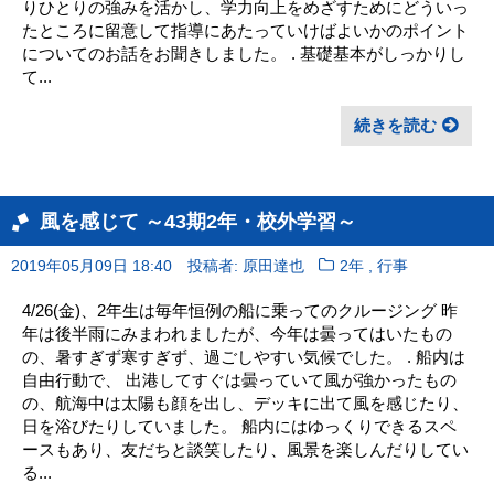
りひとりの強みを活かし、学力向上をめざすためにどういっ
たところに留意して指導にあたっていけばよいかのポイント
についてのお話をお聞きしました。 . 基礎基本がしっかりし
て...
続きを読む
風を感じて ～43期2年・校外学習～
,
2019年05月09日 18:40
投稿者: 原田達也
2年
行事
4/26(金)、2年生は毎年恒例の船に乗ってのクルージング 昨
年は後半雨にみまわれましたが、今年は曇ってはいたもの
の、暑すぎず寒すぎず、過ごしやすい気候でした。 . 船内は
自由行動で、 出港してすぐは曇っていて風が強かったもの
の、航海中は太陽も顔を出し、デッキに出て風を感じたり、
日を浴びたりしていました。 船内にはゆっくりできるスペ
ースもあり、友だちと談笑したり、風景を楽しんだりしてい
る...