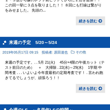
この回一挙に３点を取りました！！ ８回にも打線は繋がり
をみせました。 先頭の...
続きを読む
来週の予定 5/20～5/24
2019年05月17日 09:15
投稿者: 原田達也
その他
来週の予定です。. . 5月 21(火) 45分×4限の午後カット（テ
スト前日のため） ＋ 大掃除 . 22(水)～29(水) 1学期 中
間考査 . . . いよいよ今年度最初の定期考査です！ . 言われ飽
きてるでしょうが、頑張ろう！！
続きを読む
今週のLS ～各学年LSの時間～