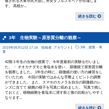
催される大東市民大会に 男女ダブルス６ペアが出場しま
す。 高校か...
続きを読む
3年 生物実験～原形質分離の観察～
,
2019年05月12日 17:16
投稿者: アカウント1
3年
授業・考
査
42期３年生の生物の授業で、今年度最初の実験を行いまし
た。 ・ オオカナダモと食塩水を使い、 顕微鏡で原形質分離
を観察しました。 1年生の時に、顕微鏡の使い方の練習をし
ていたため、 今回の実験ではみんな手際よくピントの調整
ができました。 また、スマホのカメラを自分の顕微鏡のレ
ンズに当てて 細胞の様子を写真に収めました。 写真で残し
ておくと、植物細胞を食塩水に浸す前と後の比較がしやすく
なります...
続きを読む