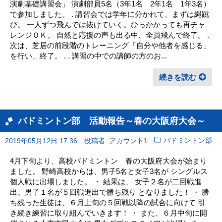
演劇基礎講習会」 演劇部員5名（3年1名 2年1名 1年3名）
で参加しました。 . 講習会では学年に分かれて、まずは縄跳
び。 一人ずつ飛んでは抜けていく。ひっかかっても再チャ
レンジＯＫ。 自然と応援の声も出る中、全員飛んで終了。 .
次は、芝居の前段階のトレーニング「自分や他者を感じる」
を行い、終了。 . . 講習の中での講師の方のお...
続きを読む
バドミントン部 活動報告～春の大阪府大会～
2019年05月12日 17:36
投稿者: アカウント1
バドミントン部
4月下旬より、高校バドミントン 春の大阪府大会が始まり
ました。 野崎高校からは、男子5名と女子3名が シングルス
個人戦に出場しました。 ・ 結果は、 女子２名が二回戦進
出、男子１名が５回戦進出で勝ち残り となりました！ ・ 勝
ち残った生徒は、６月上旬の５回戦以降の試合に向けて 引
き続き練習に取り組んでいきます！ ・ また、６月中旬に開