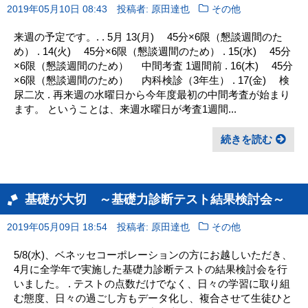
2019年05月10日 08:43
投稿者: 原田達也
その他
来週の予定です。. . 5月 13(月) 45分×6限（懇談週間のた
め） . 14(火) 45分×6限（懇談週間のため） . 15(水) 45分
×6限（懇談週間のため） 中間考査 1週間前 . 16(木) 45分
×6限（懇談週間のため） 内科検診（3年生） . 17(金) 検
尿二次 . 再来週の水曜日から今年度最初の中間考査が始まり
ます。 ということは、来週水曜日が考査1週間...
続きを読む
基礎が大切 ～基礎力診断テスト結果検討会～
2019年05月09日 18:54
投稿者: 原田達也
その他
5/8(水)、ベネッセコーポレーションの方にお越しいただき、
4月に全学年で実施した基礎力診断テストの結果検討会を行
いました。 . テストの点数だけでなく、日々の学習に取り組
む態度、日々の過ごし方もデータ化し、複合させて生徒ひと