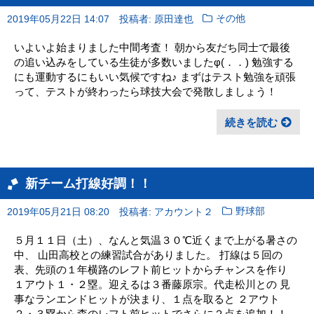
2019年05月22日 14:07
投稿者: 原田達也
その他
いよいよ始まりました中間考査！ 朝から友だち同士で最後
の追い込みをしている生徒が多数いましたφ(．．) 勉強する
にも運動するにもいい気候ですね♪ まずはテスト勉強を頑張
って、テストが終わったら球技大会で発散しましょう！
続きを読む
新チーム打線好調！！
2019年05月21日 08:20
投稿者: アカウント２
野球部
５月１１日（土）、なんと気温３０℃近くまで上がる暑さの
中、 山田高校との練習試合がありました。 打線は５回の
表、先頭の１年横路のレフト前ヒットからチャンスを作り
１アウト１・２塁。迎えるは３番藤原宗。代走松川との 見
事なランエンドヒットが決まり、１点を取ると ２アウト
２・３塁から森のレフト前ヒットでさらに２点を追加！！