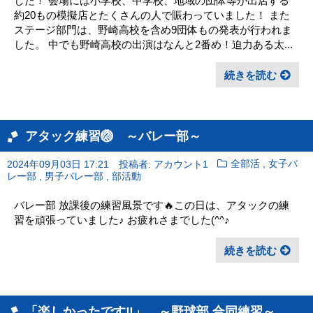
した！ 会場には小学校、中学校、地域の団体等が出店する
約20もの模擬店とたくさんの人で賑わっていました！ また
ステージ部門は、野崎高校を含め9団体もの発表が行われま
した。 中でも野崎高校の出演はなんと2番め！迫力ある太...
続きを読む
アタック練習🏐 ～バレー部～
,
2024年09月03日 17:21
投稿者: アカウント1
全部活
女子バ
,
,
レー部
男子バレー部
部活動
バレー部 放課後の練習風景です🔥この日は、アタックの練
習を頑張っていました♪ お疲れさまでした(^^♪
続きを読む
「楽しかったです‼」 ～野球部 合同練習～