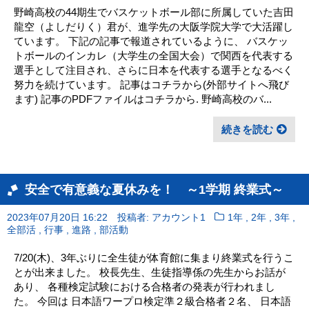
野崎高校の44期生でバスケットボール部に所属していた吉田
龍空（よしだりく）君が、進学先の大阪学院大学で大活躍し
ています。 下記の記事で報道されているように、 バスケッ
トボールのインカレ（大学生の全国大会）で関西を代表する
選手として注目され、さらに日本を代表する選手となるべく
努力を続けています。 記事はコチラから(外部サイトへ飛び
ます) 記事のPDFファイルはコチラから. 野崎高校のバ...
続きを読む
安全で有意義な夏休みを！ ～1学期 終業式～
,
,
,
2023年07月20日 16:22
投稿者: アカウント1
1年
2年
3年
,
,
,
全部活
行事
進路
部活動
7/20(木)、3年ぶりに全生徒が体育館に集まり終業式を行うこ
とが出来ました。 校長先生、生徒指導係の先生からお話が
あり、 各種検定試験における合格者の発表が行われまし
た。 今回は 日本語ワープロ検定準２級合格者２名、 日本語