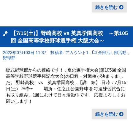
続きを読む
【7/15(土)】野崎高校 vs 英真学園高校 ～第105
回 全国高等学校野球選手権 大阪大会～
,
,
2023年07月03日 11:37
投稿者: アカウント1
全部活
部活動
野球部
硬式野球部からの連絡です！ . 夏の選手権大会(第105回 全国
高等学校野球選手権記念大会)の日程・対戦校が決まりまし
た。 野崎高校 vs 英真学園高校 . 【詳 細】 日時：7月15
日(土) 9時〜 場所：住之江公園野球場 毎週練習試合に
も取り組み、1勝にむけて日々活動中です。 応援よろしくお
願いします！
続きを読む