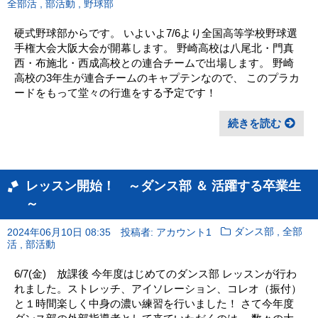
,
,
全部活
部活動
野球部
硬式野球部からです。 いよいよ7/6より全国高等学校野球選
手権大会大阪大会が開幕します。 野崎高校は八尾北・門真
西・布施北・西成高校との連合チームで出場します。 野崎
高校の3年生が連合チームのキャプテンなので、 このプラカ
ードをもって堂々の行進をする予定です！
続きを読む
レッスン開始！ ～ダンス部 ＆ 活躍する卒業生
～
,
2024年06月10日 08:35
投稿者: アカウント1
ダンス部
全部
,
活
部活動
6/7(金) 放課後 今年度はじめてのダンス部 レッスンが行わ
れました。ストレッチ、アイソレーション、コレオ（振付）
と１時間楽しく中身の濃い練習を行いました！ さて今年度