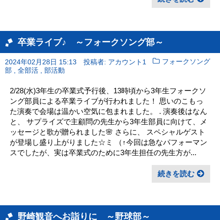
卒業ライブ♪ ～フォークソング部～
2024年02月28日 15:13
投稿者: アカウント1
フォークソング
,
,
部
全部活
部活動
2/28(水)3年生の卒業式予行後、13時頃から3年生フォークソ
ング部員による卒業ライブが行われました！ 思いのこもっ
た演奏で会場は温かい空気に包まれました。 . 演奏後はなん
と、 サプライズで主顧問の先生から3年生部員に向けて、メ
ッセージと歌が贈られました🌸 さらに、 スペシャルゲスト
が登場し盛り上がりました☆ミ （↑今回は急なパフォーマン
スでしたが、実は卒業式のために3年生担任の先生方が...
続きを読む
野崎観音へお詣りに ～野球部～