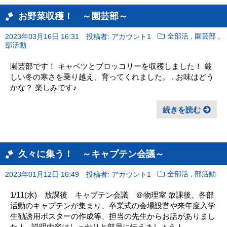
お野菜収穫！ ～園芸部～
,
,
2023年03月16日 16:31
投稿者: アカウント1
全部活
園芸部
部活動
園芸部です！ キャベツとブロッコリーを収穫しました！ 厳
しい冬の寒さを乗り越え、育ってくれました。 . お味はどう
かな？ 楽しみです♪
続きを読む
久々に集う！ ～キャプテン会議～
,
2023年01月12日 16:49
投稿者: アカウント1
全部活
部活動
1/11(水) 放課後 キャプテン会議 ＠物理室 放課後、各部
活動のキャプテンが集まり、卒業式の会場設営や来年度入学
生勧誘用ポスターの作成等、担当の先生からお話がありまし
た！ , 説明内容はしっかりと部員に伝えましょう！