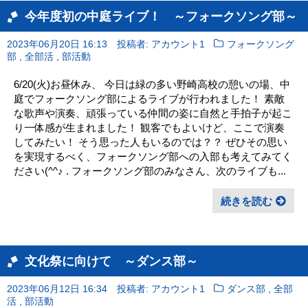
今年度初の中庭ライブ！ ～フォークソング部～
2023年06月20日 16:13
投稿者: アカウント1
フォークソング
,
,
部
全部活
部活動
6/20(火)お昼休み、 今日は緑の多い野崎高校の憩いの場、中
庭でフォークソング部によるライブが行われました！ 素敵
な歌声や演奏、頑張っている仲間の姿に自然と手拍子が起こ
り一体感が生まれました！ 観客でもよいけど、ここで演奏
してみたい！ そう思った人もいるのでは？？ ぜひその思い
を実現するべく、フォークソング部への入部も考えてみてく
ださい(^^♪ . フォークソング部のみなさん、次のライブも...
続きを読む
文化祭に向けて ～ダンス部～
,
2023年06月12日 16:34
投稿者: アカウント1
ダンス部
全部
,
活
部活動