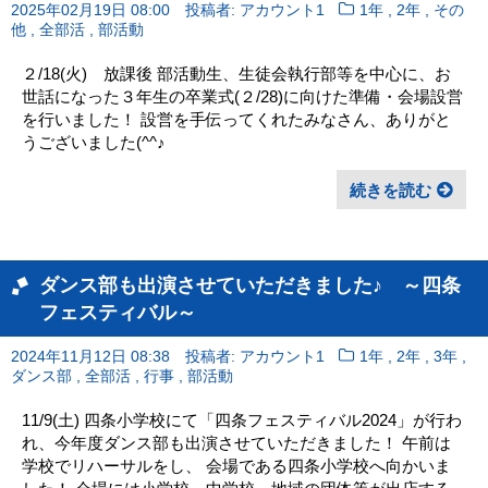
,
,
2025年02月19日 08:00
投稿者: アカウント1
1年
2年
その
,
,
他
全部活
部活動
２/18(火) 放課後 部活動生、生徒会執行部等を中心に、お
世話になった３年生の卒業式(２/28)に向けた準備・会場設営
を行いました！ 設営を手伝ってくれたみなさん、ありがと
うございました(^^♪
続きを読む
ダンス部も出演させていただきました♪ ～四条
フェスティバル～
,
,
,
2024年11月12日 08:38
投稿者: アカウント1
1年
2年
3年
,
,
,
ダンス部
全部活
行事
部活動
11/9(土) 四条小学校にて「四条フェスティバル2024」が行わ
れ、今年度ダンス部も出演させていただきました！ 午前は
学校でリハーサルをし、 会場である四条小学校へ向かいま