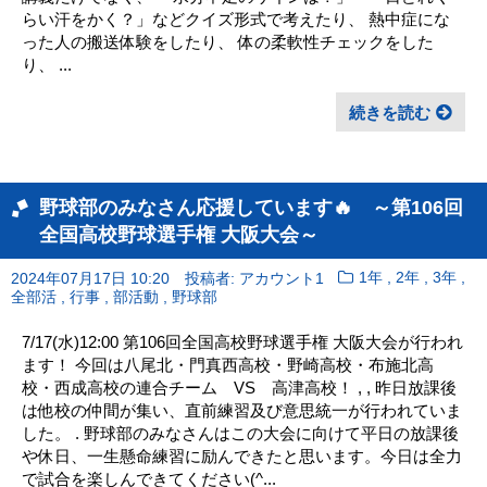
らい汗をかく？」などクイズ形式で考えたり、 熱中症にな
った人の搬送体験をしたり、 体の柔軟性チェックをした
り、 ...
続きを読む
野球部のみなさん応援しています🔥 ～第106回
全国高校野球選手権 大阪大会～
,
,
,
2024年07月17日 10:20
投稿者: アカウント1
1年
2年
3年
,
,
,
全部活
行事
部活動
野球部
7/17(水)12:00 第106回全国高校野球選手権 大阪大会が行われ
ます！ 今回は八尾北・門真西高校・野崎高校・布施北高
校・西成高校の連合チーム VS 高津高校！ , , 昨日放課後
は他校の仲間が集い、直前練習及び意思統一が行われていま
した。 . 野球部のみなさんはこの大会に向けて平日の放課後
や休日、一生懸命練習に励んできたと思います。今日は全力
で試合を楽しんできてください(^...