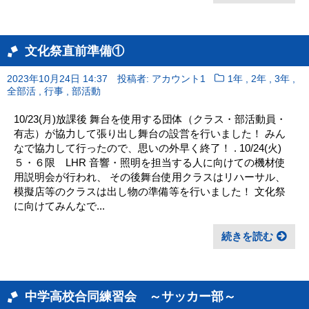
文化祭直前準備①
,
,
,
2023年10月24日 14:37
投稿者: アカウント1
1年
2年
3年
,
,
全部活
行事
部活動
10/23(月)放課後 舞台を使用する団体（クラス・部活動員・
有志）が協力して張り出し舞台の設営を行いました！ みん
なで協力して行ったので、思いの外早く終了！ . 10/24(火)
５・６限 LHR 音響・照明を担当する人に向けての機材使
用説明会が行われ、 その後舞台使用クラスはリハーサル、
模擬店等のクラスは出し物の準備等を行いました！ 文化祭
に向けてみんなで...
続きを読む
中学高校合同練習会 ～サッカー部～