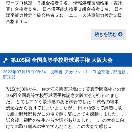
ワープロ検定 ３級合格者２名、 情報処理技能検定（表計
算）合格者５名、 日本漢字能力検定３級合格者３名、 日本
漢字能力検定４級合格者５名、 ニュース時事能力検定３級
合格者１...
続きを読む
第105回 全国高等学校野球選手権 大阪大会
,
,
2023年07月18日 08:34
投稿者: アカウント1
全部活
部活動
野球部
7/15(土)9時から、住之江公園野球場にて英真学園高校との第
105回全国高等学校野球選手権記念大阪大会が行われまし
た。 とてもアツく緊張感のある試合でした！ 試合の結果、
残念ながら負けてしまいましたが、 日々頑張って練習に取
り組む野球部員がこの場で輝く姿にとても感動しました。 ,
試合後、顧問の先生からお話がありました。 . この大会に向
けての取り組みの中で学んだこと、この大会で感じ...