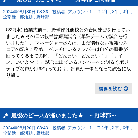
,
,
,
2024年08月30日 08:36
投稿者: アカウント1
1年
2年
3年
,
,
全部活
部活動
野球部
8/22(水) 始業式前日、野球部は他校との合同練習を行ってい
ました🔥 その日の後半は練習試合（単独チームで試合を行
いました）。 マネージャーさんは、まだ慣れない複雑なス
コアの記入に務め、 ベンチにいるメンバーは自分の順番が
回ってくるまでの間、 「どんまい！どんまい！」「ナイ
ス、いいよ○○！」 試合に出ているメンバーへの明るくポジ
ティブな声かけを行っており、部員が一体となって試合に取
り組...
続きを読む
最後のピースが揃いました★ ～野球部～
,
,
,
2024年08月26日 08:43
投稿者: アカウント1
1年
2年
3年
,
,
全部活
部活動
野球部