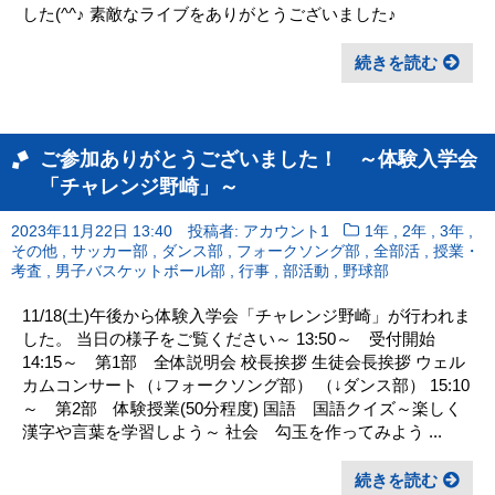
した(^^♪ 素敵なライブをありがとうございました♪
続きを読む
ご参加ありがとうございました！ ～体験入学会
「チャレンジ野崎」～
,
,
,
2023年11月22日 13:40
投稿者: アカウント1
1年
2年
3年
,
,
,
,
,
その他
サッカー部
ダンス部
フォークソング部
全部活
授業・
,
,
,
,
考査
男子バスケットボール部
行事
部活動
野球部
11/18(土)午後から体験入学会「チャレンジ野崎」が行われま
した。 当日の様子をご覧ください～ 13:50～ 受付開始
14:15～ 第1部 全体説明会 校長挨拶 生徒会長挨拶 ウェル
カムコンサート（↓フォークソング部） （↓ダンス部） 15:10
～ 第2部 体験授業(50分程度) 国語 国語クイズ～楽しく
漢字や言葉を学習しよう～ 社会 勾玉を作ってみよう ...
続きを読む