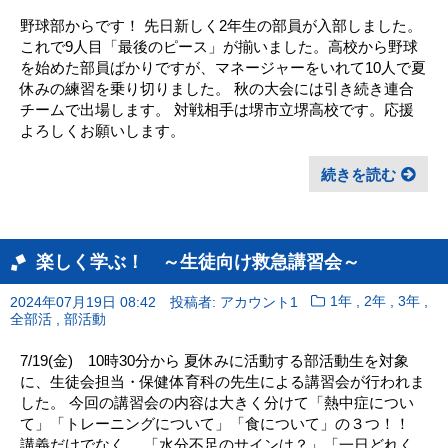
野球部からです！ 先日新しく2年生の部員が入部しました。
これで9人目「最後のピース」が揃いました。高校から野球
を始めた部員ばかりですが、マネージャーをいれて10人で夏
休みの練習を乗り切りました。 秋の大会には引き続き連合
チームで出場します。 対戦相手は堺市立堺高校です。応援
よろしくお願いします。
続きを読む
楽しく学ぶ！ ～生徒向け救急講習会～
,
,
,
2024年07月19日 08:42
投稿者: アカウント1
1年
2年
3年
,
全部活
部活動
7/19(金) 10時30分から 夏休みに活動する部活動生を対象
に、生徒会担当・保健体育科の先生による講習会が行われま
した。 今回の講習会の内容は大きく分けて「熱中症につい
て」「トレーニングについて」「食について」の３つ！！
講義だけでなく、 「水分不足のサインは？」「一日どれく