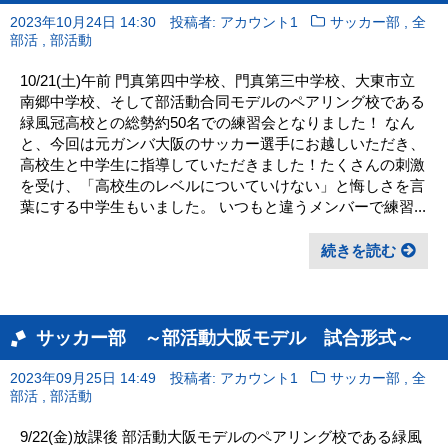
,
2023年10月24日 14:30
投稿者: アカウント1
サッカー部
全
,
部活
部活動
10/21(土)午前 門真第四中学校、門真第三中学校、大東市立
南郷中学校、そして部活動合同モデルのペアリング校である
緑風冠高校との総勢約50名での練習会となりました！ なん
と、今回は元ガンバ大阪のサッカー選手にお越しいただき、
高校生と中学生に指導していただきました！たくさんの刺激
を受け、「高校生のレベルについていけない」と悔しさを言
葉にする中学生もいました。 いつもと違うメンバーで練習...
続きを読む
サッカー部 ～部活動大阪モデル 試合形式～
,
2023年09月25日 14:49
投稿者: アカウント1
サッカー部
全
,
部活
部活動
9/22(金)放課後 部活動大阪モデルのペアリング校である緑風