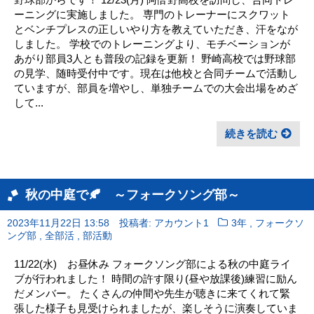
ーニングに実施しました。 専門のトレーナーにスクワット
とベンチプレスの正しいやり方を教えていただき、汗をなが
しました。 学校でのトレーニングより、モチベーションが
あがり部員3人とも普段の記録を更新！ 野崎高校では野球部
の見学、随時受付中です。現在は他校と合同チームで活動し
ていますが、部員を増やし、単独チームでの大会出場をめざ
して...
続きを読む
秋の中庭で🍂 ～フォークソング部～
,
2023年11月22日 13:58
投稿者: アカウント1
3年
フォークソ
,
,
ング部
全部活
部活動
11/22(水) お昼休み フォークソング部による秋の中庭ライ
ブが行われました！ 時間の許す限り(昼や放課後)練習に励ん
だメンバー。 たくさんの仲間や先生が聴きに来てくれて緊
張した様子も見受けられましたが、楽しそうに演奏していま