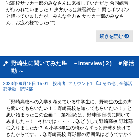
冠高校サッカー部のみなさんに来校していただき 合同練習
が行われていました！ 夕方からは練習試合！ 雨もポツポツ
と降っていましたが、みんな全力🔥 サッカー部のみなさ
ん、お疲れ様でした(^^)
続きを読む
野崎生に聞いてみた📝 ～interview(２) ＃部活
動 ～
,
,
2023年09月15日 15:01
投稿者: アカウント1
その他
全部活
,
部活動
野球部
「野崎高校への入学を考えている中学生に、野崎生の生の声
を聞いてもらいたい！！野崎高校を知ってもらいたい！」と
思い始まったこの企画！ . 第2回めは、野球部 部長に聞いて
みました～！ . それでは・・・. . Q.どうして野崎高校 野球部
に入りましたか？ A.小学3年生の時からずっと野球を続けて
きたからです。 . Q.野崎高校 野球部の雰囲気はどうですか？