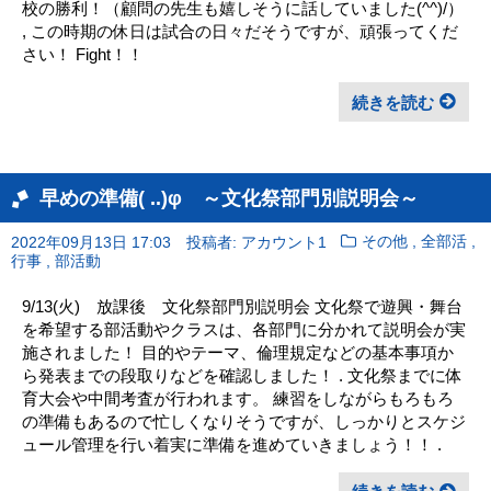
校の勝利！（顧問の先生も嬉しそうに話していました(^^)/）
, この時期の休日は試合の日々だそうですが、頑張ってくだ
さい！ Fight！！
続きを読む
早めの準備( ..)φ ～文化祭部門別説明会～
,
,
2022年09月13日 17:03
投稿者: アカウント1
その他
全部活
,
行事
部活動
9/13(火) 放課後 文化祭部門別説明会 文化祭で遊興・舞台
を希望する部活動やクラスは、各部門に分かれて説明会が実
施されました！ 目的やテーマ、倫理規定などの基本事項か
ら発表までの段取りなどを確認しました！ . 文化祭までに体
育大会や中間考査が行われます。 練習をしながらもろもろ
の準備もあるので忙しくなりそうですが、しっかりとスケジ
ュール管理を行い着実に準備を進めていきましょう！！ .