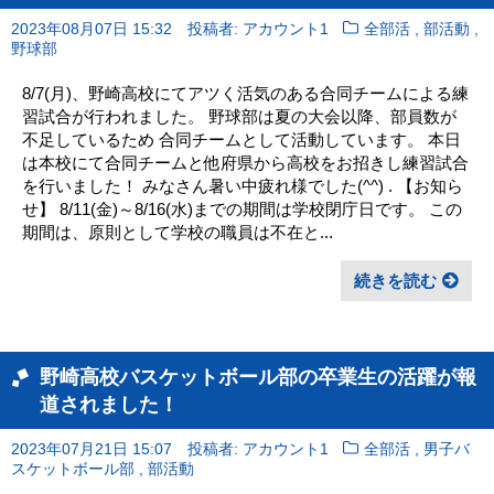
,
,
2023年08月07日 15:32
投稿者: アカウント1
全部活
部活動
野球部
8/7(月)、野崎高校にてアツく活気のある合同チームによる練
習試合が行われました。 野球部は夏の大会以降、部員数が
不足しているため 合同チームとして活動しています。 本日
は本校にて合同チームと他府県から高校をお招きし練習試合
を行いました！ みなさん暑い中疲れ様でした(^^) . 【お知ら
せ】 8/11(金)～8/16(水)までの期間は学校閉庁日です。 この
期間は、原則として学校の職員は不在と...
続きを読む
野崎高校バスケットボール部の卒業生の活躍が報
道されました！
,
2023年07月21日 15:07
投稿者: アカウント1
全部活
男子バ
,
スケットボール部
部活動