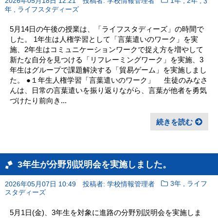
,
,
2026年05月18日 12:21
投稿者: 学校情報管理者
1年
2年
3
,
年
ライフスタディーズ
5月14日の午後の授業は、「ライフスタディーズ」の時間で
した。 1年生は人権学習として「言葉遣いのワーク」を実
施、2年生はコミュニケーションワークで捉え方を増やして
新たな自分を見つける「リフレーミングワーク」を実施、3
年生はグループで課題解決する「貿易ゲーム」を実施しまし
た。 ●１年生人権学習「言葉遣いのワーク」 生徒のみなさ
んは、日常の言葉遣いを振り返りながら、言葉が他者を勇気
づけたり前向き...
続きを読む
3年生が分野別説明会を実施しました。
,
2026年05月07日 10:49
投稿者: 学校情報管理者
3年
ライフ
スタディーズ
5月1日(金)、3年生を対象に進路の分野別説明会を実施しま