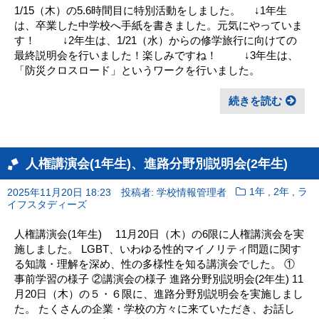
1/15（木）の5.6時間目に特別活動をしました。 ↓1年生
は、卒業した中学校へ手紙を書きました。元気にやっていま
す！ ↓2年生は、1/21（水）からの修学旅行に向けての
最終説明会を行いました！楽しみですね！ ↓3年生は、
「防災クロスロード」というワークを行いました。
続きを読む
人権講演会(1年生)、進路分野別説明会(2年生)
,
,
2025年11月20日 18:23
投稿者: 学校情報管理者
1年
2年
ラ
イフスタディーズ
人権講演会(1年生) 11月20日（木）の6限に人権講演会を実
施しました。 LGBT、いわゆる性的マイノリティ問題に関す
る知識・理解を深め、性の多様性を知る講演会でした。 ①
事前学習の様子 ②講演会の様子 進路分野別説明会(2年生) 11
月20日（木）の５・６限に、進路分野別説明会を実施しまし
た。 たくさんの企業・学校の方々に来ていただき、お話し