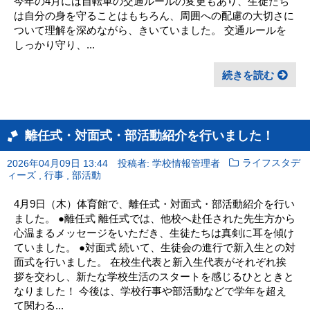
今年の4月には自転車の交通ルールの変更もあり、生徒たち
は自分の身を守ることはもちろん、周囲への配慮の大切さに
ついて理解を深めながら、きいていました。 交通ルールを
しっかり守り、...
続きを読む
離任式・対面式・部活動紹介を行いました！
2026年04月09日 13:44
投稿者: 学校情報管理者
ライフスタデ
,
,
ィーズ
行事
部活動
4月9日（木）体育館で、離任式・対面式・部活動紹介を行い
ました。 ●離任式 離任式では、他校へ赴任された先生方から
心温まるメッセージをいただき、生徒たちは真剣に耳を傾け
ていました。 ●対面式 続いて、生徒会の進行で新入生との対
面式を行いました。 在校生代表と新入生代表がそれぞれ挨
拶を交わし、新たな学校生活のスタートを感じるひとときと
なりました！ 今後は、学校行事や部活動などで学年を超え
て関わる...