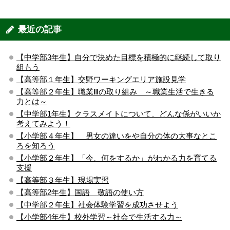
最近の記事
【中学部3年生】自分で決めた目標を積極的に継続して取り
組もう
【高等部１年生】交野ワーキングエリア施設見学
【高等部２年生】職業Ⅲの取り組み ～職業生活で生きる
力とは～
【中学部1年生】クラスメイトについて、どんな係がいいか
考えてみよう！
【小学部４年生】 男女の違いをや自分の体の大事なとこ
ろを知ろう
【小学部２年生】「今、何をするか」がわかる力を育てる
支援
【高等部３年生】現場実習
【高等部2年生】国語 敬語の使い方
【中学部２年生】社会体験学習を成功させよう
【小学部4年生】校外学習～社会で生活する力～