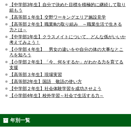
【中学部3年生】自分で決めた目標を積極的に継続して取り
組もう
【高等部１年生】交野ワーキングエリア施設見学
【高等部２年生】職業Ⅲの取り組み ～職業生活で生きる
力とは～
【中学部1年生】クラスメイトについて、どんな係がいいか
考えてみよう！
【小学部４年生】 男女の違いをや自分の体の大事なとこ
ろを知ろう
【小学部２年生】「今、何をするか」がわかる力を育てる
支援
【高等部３年生】現場実習
【高等部2年生】国語 敬語の使い方
【中学部２年生】社会体験学習を成功させよう
【小学部4年生】校外学習～社会で生活する力～
年別一覧