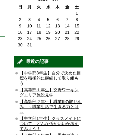
日
月
火
水
木
金
土
1
2
3
4
5
6
7
8
9
10
11
12
13
14
15
16
17
18
19
20
21
22
23
24
25
26
27
28
29
30
31
最近の記事
【中学部3年生】自分で決めた目
標を積極的に継続して取り組も
う
【高等部１年生】交野ワーキン
グエリア施設見学
【高等部２年生】職業Ⅲの取り組
み ～職業生活で生きる力とは
～
【中学部1年生】クラスメイトに
ついて、どんな係がいいか考え
てみよう！