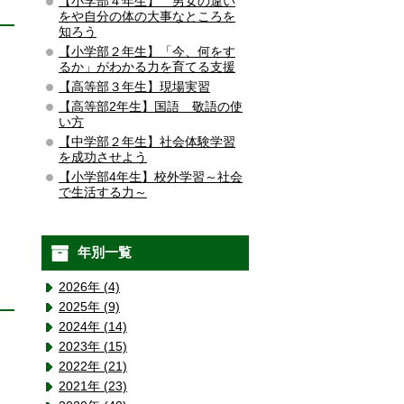
【小学部４年生】 男女の違い
をや自分の体の大事なところを
知ろう
【小学部２年生】「今、何をす
るか」がわかる力を育てる支援
【高等部３年生】現場実習
【高等部2年生】国語 敬語の使
い方
【中学部２年生】社会体験学習
を成功させよう
【小学部4年生】校外学習～社会
で生活する力～
年別一覧
2026年 (4)
2025年 (9)
2024年 (14)
2023年 (15)
2022年 (21)
2021年 (23)