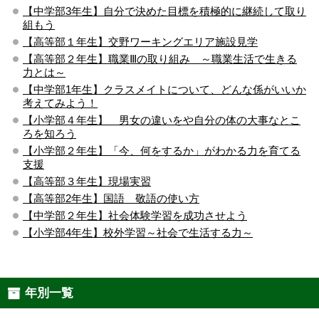
【中学部3年生】自分で決めた目標を積極的に継続して取り
組もう
【高等部１年生】交野ワーキングエリア施設見学
【高等部２年生】職業Ⅲの取り組み ～職業生活で生きる
力とは～
【中学部1年生】クラスメイトについて、どんな係がいいか
考えてみよう！
【小学部４年生】 男女の違いをや自分の体の大事なとこ
ろを知ろう
【小学部２年生】「今、何をするか」がわかる力を育てる
支援
【高等部３年生】現場実習
【高等部2年生】国語 敬語の使い方
【中学部２年生】社会体験学習を成功させよう
【小学部4年生】校外学習～社会で生活する力～
年別一覧