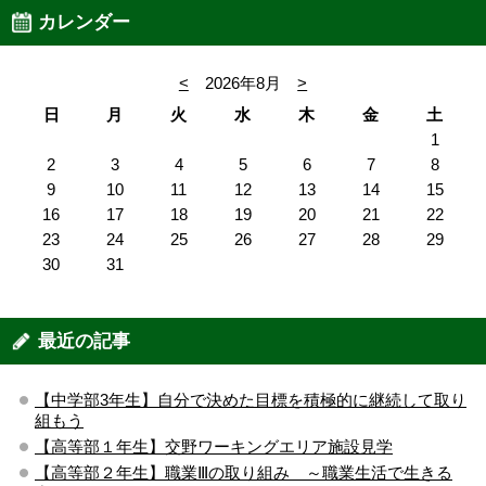
カレンダー
<
2026年8月
>
日
月
火
水
木
金
土
1
2
3
4
5
6
7
8
9
10
11
12
13
14
15
16
17
18
19
20
21
22
23
24
25
26
27
28
29
30
31
最近の記事
【中学部3年生】自分で決めた目標を積極的に継続して取り
組もう
【高等部１年生】交野ワーキングエリア施設見学
【高等部２年生】職業Ⅲの取り組み ～職業生活で生きる