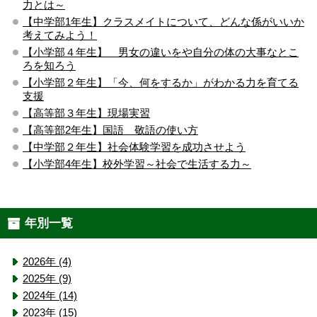
力とは～
【中学部1年生】クラスメイトについて、どんな係がいいか
考えてみよう！
【小学部４年生】 男女の違いをや自分の体の大事なとこ
ろを知ろう
【小学部２年生】「今、何をするか」がわかる力を育てる
支援
【高等部３年生】現場実習
【高等部2年生】国語 敬語の使い方
【中学部２年生】社会体験学習を成功させよう
【小学部4年生】校外学習～社会で生活する力～
年別一覧
2026年 (4)
2025年 (9)
2024年 (14)
2023年 (15)