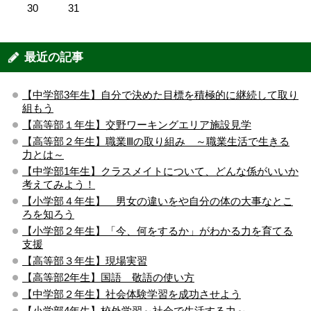
30
31
最近の記事
【中学部3年生】自分で決めた目標を積極的に継続して取り
組もう
【高等部１年生】交野ワーキングエリア施設見学
【高等部２年生】職業Ⅲの取り組み ～職業生活で生きる
力とは～
【中学部1年生】クラスメイトについて、どんな係がいいか
考えてみよう！
【小学部４年生】 男女の違いをや自分の体の大事なとこ
ろを知ろう
【小学部２年生】「今、何をするか」がわかる力を育てる
支援
【高等部３年生】現場実習
【高等部2年生】国語 敬語の使い方
【中学部２年生】社会体験学習を成功させよう
【小学部4年生】校外学習～社会で生活する力～