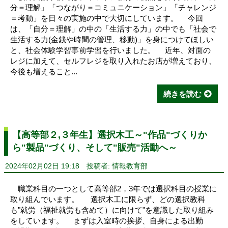
分＝理解」「つながり＝コミュニケーション」「チャレンジ
＝考動」を日々の実施の中で大切にしています。 今回
は、「自分＝理解」の中の「生活する力」の中でも「社会で
生活する力(金銭や時間の管理、移動)」を身につけてほしい
と、社会体験学習事前学習を行いました。 近年、対面の
レジに加えて、セルフレジを取り入れたお店が増えており、
今後も増えること...
続きを読む
【高等部２,３年生】選択木工～"作品"づくりか
ら"製品"づくり、そして"販売"活動へ～
2024年02月02日 19:18
投稿者: 情報教育部
職業科目の一つとして高等部2，3年では選択科目の授業に
取り組んでいます。 選択木工に限らず、どの選択教科
も"就労（福祉就労も含めて）に向けて"を意識した取り組み
をしています。 まずは入室時の挨拶、自身による出勤