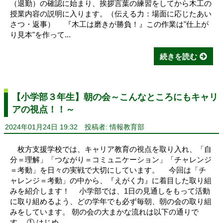
（退勤）の確認に始まり、挨拶言葉の練習をしてから木工の
授業内容の説明に入ります。（伝える力：場面に応じたあい
さつ・返事） 『木工は磨きが勝負！』この作業は"仕上が
り見本"を作って...
続きを読む
【小学部３年生】朝の会～こんなところにもキャリ
アの視点！！～
2024年01月24日 19:32
投稿者: 情報教育部
枚方支援学校では、キャリア教育の視点を取り入れ、「自
分＝理解」「つながり＝コミュニケーション」「チャレンジ
＝考動」を日々の実戦で大切にしています。 今回は「チ
ャレンジ＝考動」の中から、『えがく力』に着目した取り組
みを紹介します！ 小学部では、1日の見通しをもって活動
に取り組めるよう、どの学年でも必ず毎朝、朝の会の取り組
みをしています。 朝の会の大まかな流れは以下の通りで
す。 ① はじめ...