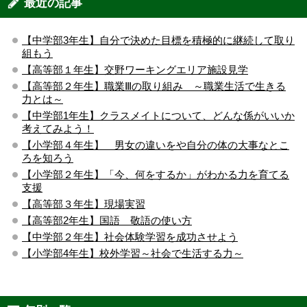
最近の記事
【中学部3年生】自分で決めた目標を積極的に継続して取り
組もう
【高等部１年生】交野ワーキングエリア施設見学
【高等部２年生】職業Ⅲの取り組み ～職業生活で生きる
力とは～
【中学部1年生】クラスメイトについて、どんな係がいいか
考えてみよう！
【小学部４年生】 男女の違いをや自分の体の大事なとこ
ろを知ろう
【小学部２年生】「今、何をするか」がわかる力を育てる
支援
【高等部３年生】現場実習
【高等部2年生】国語 敬語の使い方
【中学部２年生】社会体験学習を成功させよう
【小学部4年生】校外学習～社会で生活する力～