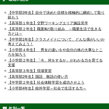
【中学部3年生】自分で決めた目標を積極的に継続して取り
組もう
【高等部１年生】交野ワーキングエリア施設見学
【高等部２年生】職業Ⅲの取り組み ～職業生活で生きる
力とは～
【中学部1年生】クラスメイトについて、どんな係がいいか
考えてみよう！
【小学部４年生】 男女の違いをや自分の体の大事なとこ
ろを知ろう
【小学部２年生】「今、何をするか」がわかる力を育てる
支援
【高等部３年生】現場実習
【高等部2年生】国語 敬語の使い方
【中学部２年生】社会体験学習を成功させよう
【小学部4年生】校外学習～社会で生活する力～
年別一覧