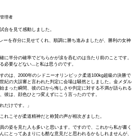
！
報管理者
試合を見て感動しました。
バレーを存分に見せてくれ、順調に勝ち進みましたが、勝利の女神
確に半分の確率でどちらかが涙を呑むのは当たり前のことです。
必要などない...と私は思うのです。
は、2000年のシドニーオリンピック柔道100kg超級の決勝で
世紀の大誤審と言われた判定に会場は騒然としました。金メダル
始まった瞬間、彼の
口から悔しさや判定に対する不満が語られる
、彼は、顔色ひとつ変えずにこう言ったのです。
れだけです。」
これこそが柔道精神だと称賛の声が相次ぎました。
員の姿を見た人も多いと思います。ですので、これから私が書く
んにとってあまりにも酷な意見だと思われるかもしれませんが、