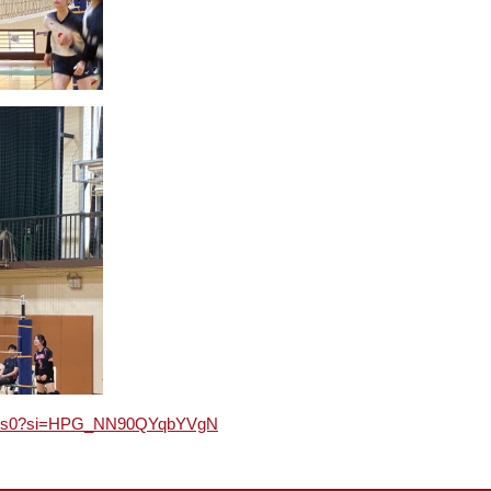
Gmqds0?si=HPG_NN90QYqbYVgN