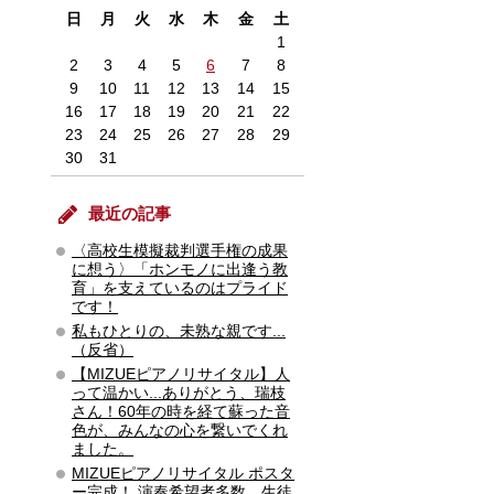
日
月
火
水
木
金
土
1
2
3
4
5
6
7
8
9
10
11
12
13
14
15
16
17
18
19
20
21
22
23
24
25
26
27
28
29
30
31
最近の記事
〈高校生模擬裁判選手権の成果
に想う〉「ホンモノに出逢う教
育」を支えているのはプライド
です！
私もひとりの、未熟な親です...
（反省）
【MIZUEピアノリサイタル】人
って温かい...ありがとう、瑞枝
さん！60年の時を経て蘇った音
色が、みんなの心を繋いでくれ
ました。
MIZUEピアノリサイタル ポスタ
ー完成！ 演奏希望者多数 生徒