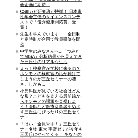
会企画に期待！
CSⅢカビ研究班が快挙！ 日本毒
性学会主催のサイエンスコンテ
ストで「優秀健康開拓賞」受
賞！
先生も学んでいます！ 全日制
と定時制が合同で教員研修を開
催
中学生のみなさんへ...「つみた
てMISA」分析結果から見えてき
た三丘生のリアルな生活
えっ！検察官が学校に来るの？
ホンモノの検察官の話が聴けて
しまうのが三丘セミナーの凄
さ。しかも...
小児科医が見ている社会はどん
な形？こどもを支える最前線か
らホンモノの課題を直視しよ
う！医師など医療従事者をめざ
す三丘生にぴったりの三丘セミ
ナー
「はい、全員挙手！」三丘セミ
ナー名物 東大 宇野ゼミが今年も
三国丘にやってくる！ あなたの