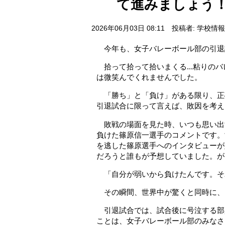
て進みましょう
2026年06月03日 08:11
投稿者: 学校情
今年も、女子バレーボール部の引退
拾って拾って拾いまくる...粘りの
は微笑んでくれませんでした。
「勝ち」と「負け」がある限り、正
引退試合に限って言えば、敗因を考える
敗戦の場面を見た時、いつも思い出すの
負けた篠原信一選手のコメントです。
を逃した
篠原選手へのインタビューが
だろうと
誰もが予想していました。が
「自分が弱いから負けたんです。そ
その瞬間、世界中が驚くと同時に、
引退試合では、試合後に号泣する部
ことは、女子バレーボール部のみなさ