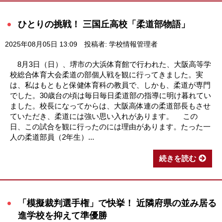
ひとりの挑戦！ 三国丘高校「柔道部物語」
2025年08月05日 13:09
投稿者: 学校情報管理者
8月3日（日）、堺市の大浜体育館で行われた、大阪高等学
校総合体育大会柔道の部個人戦を観に行ってきました。実
は、私はもともと保健体育科の教員で、しかも、柔道が専門
でした。30歳台の頃は毎日毎日柔道部の指導に明け暮れてい
ました。校長になってからは、大阪高体連の柔道部長もさせ
ていただき、柔道には強い思い入れがあります。 この
日、この試合を観に行ったのには理由があります。たった一
人の柔道部員（2年生）...
続きを読む
「模擬裁判選手権」で快挙！ 近隣府県の並み居る
進学校を抑えて準優勝