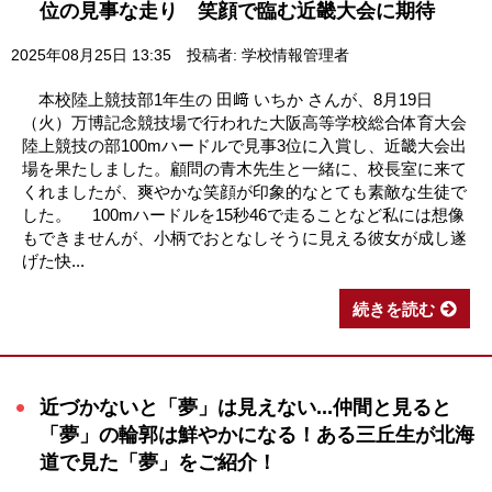
位の見事な走り 笑顔で臨む近畿大会に期待
2025年08月25日 13:35
投稿者: 学校情報管理者
本校陸上競技部1年生の 田﨑 いちか さんが、8月19日
（火）万博記念競技場で行われた大阪高等学校総合体育大会
陸上競技の部100mハードルで見事3位に入賞し、近畿大会出
場を果たしました。顧問の青木先生と一緒に、校長室に来て
くれましたが、爽やかな笑顔が印象的なとても素敵な生徒で
した。 100mハードルを15秒46で走ることなど私には想像
もできませんが、小柄でおとなしそうに見える彼女が成し遂
げた快...
続きを読む
近づかないと「夢」は見えない...仲間と見ると
「夢」の輪郭は鮮やかになる！ある三丘生が北海
道で見た「夢」をご紹介！