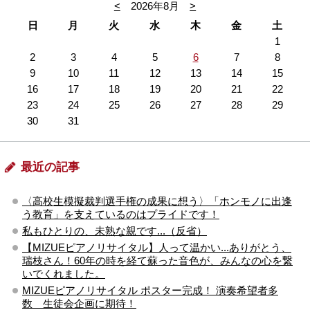
<
2026年8月
>
日
月
火
水
木
金
土
1
2
3
4
5
6
7
8
9
10
11
12
13
14
15
16
17
18
19
20
21
22
23
24
25
26
27
28
29
30
31
最近の記事
〈高校生模擬裁判選手権の成果に想う〉「ホンモノに出逢
う教育」を支えているのはプライドです！
私もひとりの、未熟な親です...（反省）
【MIZUEピアノリサイタル】人って温かい...ありがとう、
瑞枝さん！60年の時を経て蘇った音色が、みんなの心を繋
いでくれました。
MIZUEピアノリサイタル ポスター完成！ 演奏希望者多
数 生徒会企画に期待！