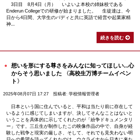
3日目 8月4日（月） いよいよ本校の姉妹校である
Enderun Collegeでの研修が始まりました。 生徒達は、今
日から4日間、大学生のバディと共に英語で経営や起業家精
神...
続きを読む
想いを形にする尊さをみんなに知ってほしい...心
からそう思いました 〈高校生万博チームイベン
ト〉
2025年08月07日 17:27
投稿者: 学校情報管理者
日本という国に住んでいると、平和は当たり前に存在して
いるように感じてしまいますが、決してそんなことはないと
いうことを具体的に示してくれたのが「紛争ドキュメンタリ
ー」です。三丘生が制作したこの映像作品の中で、自身が経
験した戦争と現実の厳しさ、そして、それでも見失わない明
日への希望を語ってくれたのは、ウクライナから日本に来た