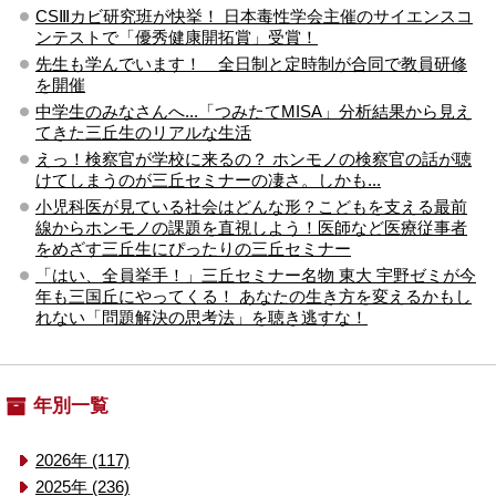
CSⅢカビ研究班が快挙！ 日本毒性学会主催のサイエンスコ
ンテストで「優秀健康開拓賞」受賞！
先生も学んでいます！ 全日制と定時制が合同で教員研修
を開催
中学生のみなさんへ...「つみたてMISA」分析結果から見え
てきた三丘生のリアルな生活
えっ！検察官が学校に来るの？ ホンモノの検察官の話が聴
けてしまうのが三丘セミナーの凄さ。しかも...
小児科医が見ている社会はどんな形？こどもを支える最前
線からホンモノの課題を直視しよう！医師など医療従事者
をめざす三丘生にぴったりの三丘セミナー
「はい、全員挙手！」三丘セミナー名物 東大 宇野ゼミが今
年も三国丘にやってくる！ あなたの生き方を変えるかもし
れない「問題解決の思考法」を聴き逃すな！
年別一覧
2026年 (117)
2025年 (236)