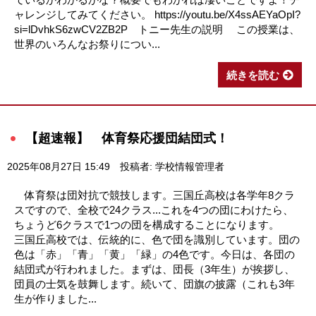
ャレンジしてみてください。 https://youtu.be/X4ssAEYaOpI?
si=lDvhkS6zwCV2ZB2P トニー先生の説明 この授業は、
世界のいろんなお祭りについ...
続きを読む
【超速報】 体育祭応援団結団式！
2025年08月27日 15:49
投稿者: 学校情報管理者
体育祭は団対抗で競技します。三国丘高校は各学年8クラ
スですので、全校で24クラス...これを4つの団にわけたら、
ちょうど6クラスで1つの団を構成することになります。
三国丘高校では、伝統的に、色で団を識別しています。団の
色は「赤」「青」「黄」「緑」の4色です。今日は、各団の
結団式が行われました。まずは、団長（3年生）が挨拶し、
団員の士気を鼓舞します。続いて、団旗の披露（これも3年
生が作りました...