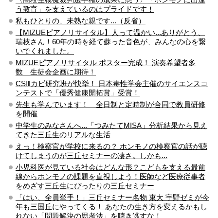
う教育」を支えているのはプライドです！
私もひとりの、未熟な親です...（反省）
【MIZUEピアノリサイタル】人って温かい...ありがとう、
瑞枝さん！60年の時を経て蘇った音色が、みんなの心を繋
いでくれました。
MIZUEピアノリサイタル ポスター完成！ 演奏希望者多
数 生徒会企画に期待！
CSⅢカビ研究班が快挙！ 日本毒性学会主催のサイエンスコ
ンテストで「優秀健康開拓賞」受賞！
先生も学んでいます！ 全日制と定時制が合同で教員研修
を開催
中学生のみなさんへ...「つみたてMISA」分析結果から見え
てきた三丘生のリアルな生活
えっ！検察官が学校に来るの？ ホンモノの検察官の話が聴
けてしまうのが三丘セミナーの凄さ。しかも...
小児科医が見ている社会はどんな形？こどもを支える最前
線からホンモノの課題を直視しよう！医師など医療従事者
をめざす三丘生にぴったりの三丘セミナー
「はい、全員挙手！」三丘セミナー名物 東大 宇野ゼミが今
年も三国丘にやってくる！ あなたの生き方を変えるかもし
れない「問題解決の思考法」を聴き逃すな！