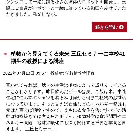
シンクロして一緒に踊る小さな球体のロボットを開発し、実
際にご自身がロボットと一緒に踊っている動画をみせていた
だきました。発光しなが...
続きを読む
植物から見えてくる未来 三丘セミナーに本校41
期生の教授による講座
2022年07月13日 09:57
投稿者: 学校情報管理者
言われてみれば、我々の生活は植物によって成り立っている
ことがわかります。昨日飲んだビールは麦、ご飯は米。木造
住宅に住み綿のシャツを着る私は何から何まで植物のお世話
になっています。もっと言えば石油などのエネルギー資源も
元はと言えば植物ですので、まさに衣食住を含むすべての活
動は植物抜きでは考えられません。植物科学は食糧問題やエ
ネルギー問題、地球温暖化にも深く関係する重要な学問と言
えます。 三丘セミナー...