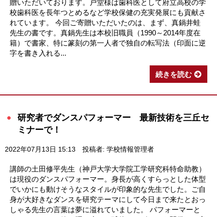
贈いただいております。戸堂様は歯科医として府立高校の学
校歯科医を長年つとめるなど学校保健の充実発展にも貢献さ
れています。 今回ご寄贈いただいたのは、まず、真鍋井蛙
先生の書です。真鍋先生は本校旧職員（1990～2014年度在
籍）で書家、特に篆刻の第一人者で独自の転写法（印面に逆
字を書き入れる...
続きを読む
研究者でダンスパフォーマー 最新技術を三丘セ
ミナーで！
2022年07月13日 15:13
投稿者: 学校情報管理者
講師の土田修平先生（神戸大学大学院工学研究科特命助教）
は現役のダンスパフォーマー。身長が高くすらっとした体型
でいかにも動けそうなスタイルが印象的な先生でした。ご自
身が大好きなダンスを研究テーマにして今日まで来たとおっ
しゃる先生の言葉は夢に溢れていました。 パフォーマーと