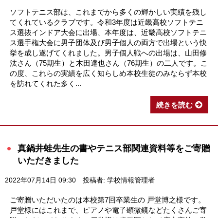
ソフトテニス部は、これまでから多くの輝かしい実績を残し
てくれているクラブです。令和3年度は近畿高校ソフトテニ
ス選抜インドア大会に出場、本年度は、近畿高校ソフトテニ
ス選手権大会に男子団体及び男子個人の両方で出場という快
挙を成し遂げてくれました。男子個人戦への出場は、山田修
汰さん（75期生）と木田達也さん（76期生）の二人です。こ
の度、これらの実績を広く知らしめ本校生徒のみならず本校
を訪れてくれた多く...
続きを読む
真鍋井蛙先生の書やテニス部関連資料等をご寄贈
いただきました
2022年07月14日 09:30
投稿者: 学校情報管理者
ご寄贈いただいたのは本校第7回卒業生の 戸堂博之様です。
戸堂様にはこれまで、ピアノや電子顕微鏡などたくさんご寄