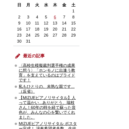
日
月
火
水
木
金
土
1
2
3
4
5
6
7
8
9
10
11
12
13
14
15
16
17
18
19
20
21
22
23
24
25
26
27
28
29
30
31
最近の記事
〈高校生模擬裁判選手権の成果
に想う〉「ホンモノに出逢う教
育」を支えているのはプライド
です！
私もひとりの、未熟な親です...
（反省）
【MIZUEピアノリサイタル】人
って温かい...ありがとう、瑞枝
さん！60年の時を経て蘇った音
色が、みんなの心を繋いでくれ
ました。
MIZUEピアノリサイタル ポスタ
ー完成！ 演奏希望者多数 生徒