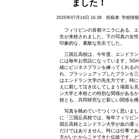
ました！
2025年07月14日 16:38
投稿者: 学校情
フィリピンの首都マニラにある、エ
生が来校されました。下の写真の女性
印象的な、素敵な先生でした。
三国丘高校は、今年度、エンドラン
には毎年お世話になっています。SG
緒にビジネスプランを練ってくれるの
れ、ブラッシュアップしたプランを三
はエンドラン大学の先生方です。時に
えに窮して泣き出してしまう場面も見
ン大学と本校との特別な関係があるか
校とも、共同研究など新しい関係を構
写真を眺めていてつくづく思いまし
に「三国丘高校では、毎年フィリピン
国丘高校とエンドラン大学が血の通っ
だけではありません、時には仕事であ
方がいたからこそできた伝統です。ど