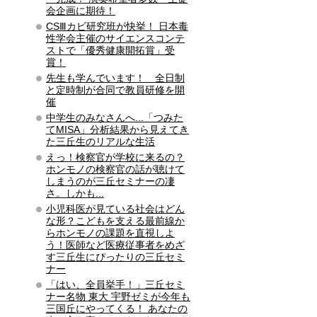
会企画に期待！
CSⅢカビ研究班が快挙！ 日本毒
性学会主催のサイエンスコンテ
ストで「優秀健康開拓賞」受
賞！
先生も学んでいます！ 全日制
と定時制が合同で教員研修を開
催
中学生のみなさんへ...「つみた
てMISA」分析結果から見えてき
た三丘生のリアルな生活
えっ！検察官が学校に来るの？
ホンモノの検察官の話が聴けて
しまうのが三丘セミナーの凄
さ。しかも...
小児科医が見ている社会はどん
な形？こどもを支える最前線か
らホンモノの課題を直視しよ
う！医師など医療従事者をめざ
す三丘生にぴったりの三丘セミ
ナー
「はい、全員挙手！」三丘セミ
ナー名物 東大 宇野ゼミが今年も
三国丘にやってくる！ あなたの