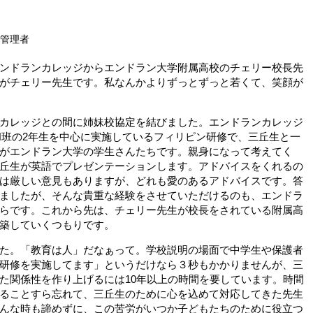
報管理者
ンドランカレッジからエンドラン大学附属高校のチェリー校長先
がチェリー先生です。私なんかよりずっとずっと若くて、笑顔が
カレッジとの間に姉妹校協定を結びました。エンドランカレッジ
H班の2年生を中心に実施しているフィリピン研修で、三丘生と一
がエンドラン大学の学生さんたちです。親身になって考えてく
丘生が英語でプレゼンテーションします。アドバイスをくれるの
は厳しい意見もありますが、どれも愛のあるアドバイスです。答
ましたが、そんな貴重な経験をさせていただけるのも、エンドラ
らです。これから先は、チェリー先生が校長をされている附属高
築していくつもりです。
た。「教育は人」だなぁって。学校説明の場面で中学生や保護者
研修を実施してます」というだけなら３秒もかかりませんが、三
た関係性を作り上げるには10年以上の時間を要しています。時間
ることすら忘れて、三丘生のために心を込めて対応してきた先生
んな時も諦めずに、この苦労がいつか子どもたちのために役立つ