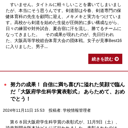
すいません。タイトルに軽々しいことを書いてしまいまし
たが、本当にそう思うんです。剣道部は今春、剣道専門の保
健体育科の先生を顧問に迎え、メキメキと実力をつけていま
す。高校から剣道を始めた生徒が圧倒的に多い構成ながら、
日々の練習や対外試合、夏合宿に汗を流し、勝てるチームに
なってきました。 その成果が現れたのが、先日行われ
た、大阪高等学校総合体育大会の団体戦。女子が見事Best16
に入りました。男子...
続きを読む
努力の成果！ 自信に満ち喜びに溢れた笑顔で臨ん
だ「大阪府学生科学賞表彰式」 あらためて、おめ
でとう！
2024年11月11日 15:53
投稿者: 学校情報管理者
第６８回大阪府学生科学賞の表彰式が、11月9日（土）、
読売新聞大阪本社ビルにて行われました。表彰されたのは、