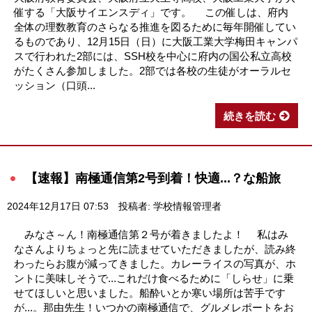
催する「大阪サイエンスディ」です。 この催しは、府内
全体の理数教育のさらなる推進を図るために毎年開催してい
るものであり、12月15日（日）に大阪工業大学梅田キャンパ
スで行われた2部には、SSH校を中心に府内の国公私立高校
がたくさん参加しました。2部では各校の生徒がオーラルセ
ッション（口頭...
続きを読む
【速報】南極通信第2号到着！快適...？な船旅
2024年12月17日 07:53
投稿者: 学校情報管理者
みなさ～ん！南極通信第２号が着きましたよ！ 私はみ
なさんよりちょっと先に読ませていただきましたが、読み終
わったらお腹が減ってきました。カレーライスの写真が、ホ
ントに美味しそうで...これだけ食べるために「しらせ」に乗
せてほしいと思いました。船酔いとか寒い場所は苦手です
が...。那由先生！いつかの南極通信で、グルメレポートをお