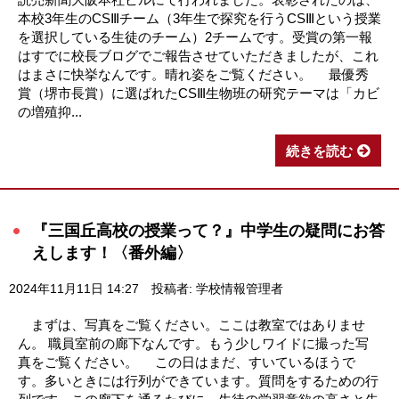
本校3年生のCSⅢチーム（3年生で探究を行うCSⅢという授業
を選択している生徒のチーム）2チームです。受賞の第一報
はすでに校長ブログでご報告させていただきましたが、これ
はまさに快挙なんです。晴れ姿をご覧ください。 最優秀
賞（堺市長賞）に選ばれたCSⅢ生物班の研究テーマは「カビ
の増殖抑...
続きを読む
『三国丘高校の授業って？』中学生の疑問にお答
えします！〈番外編〉
2024年11月11日 14:27
投稿者: 学校情報管理者
まずは、写真をご覧ください。ここは教室ではありませ
ん。 職員室前の廊下なんです。もう少しワイドに撮った写
真をご覧ください。 この日はまだ、すいているほうで
す。多いときには行列ができています。質問をするための行