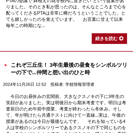
PTAの会議で"鉢植えの花を校内に置きたい"という提案があ
りました。そのとき私が思ったのは、そんなところまで心を
配ってくださるPTAは非常に稀だろうということでした。と
ても嬉しかったのを覚えています。 お言葉に甘えて以来
毎年この時期にな...
続きを読む
これぞ三丘生！ 3年生最後の昼食をシンボルツリ
ーの下で...仲間と想い出のひと時
2024年11月26日 12:52
投稿者: 学校情報管理者
今日のお昼休みの玄関前、大きなクスノキの下に3年生の
笑顔がありました。実は明後日から期末考査です。明日は考
査前日のため午前中授業、考査が終わったら冬休み。そし
て、年が明けたら共通テストに向けて一直線...実は、午後の
授業があるのは今日が最後なんです。 それを知っている4
人は学校のシンボルツリーであるクスノキの下で同じものを