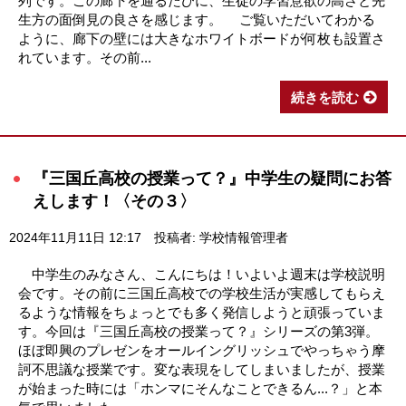
列です。この廊下を通るたびに、生徒の学習意欲の高さと先
生方の面倒見の良さを感じます。 ご覧いただいてわかる
ように、廊下の壁には大きなホワイトボードが何枚も設置さ
れています。その前...
続きを読む
『三国丘高校の授業って？』中学生の疑問にお答
えします！〈その３〉
2024年11月11日 12:17
投稿者: 学校情報管理者
中学生のみなさん、こんにちは！いよいよ週末は学校説明
会です。その前に三国丘高校での学校生活が実感してもらえ
るような情報をちょっとでも多く発信しようと頑張っていま
す。今回は『三国丘高校の授業って？』シリーズの第3弾。
ほぼ即興のプレゼンをオールイングリッシュでやっちゃう摩
訶不思議な授業です。変な表現をしてしまいましたが、授業
が始まった時には「ホンマにそんなことできるん...？」と本