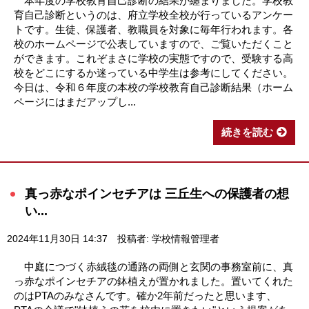
本年度の学校教育自己診断の結果が纏まりました。学校教
育自己診断というのは、府立学校全校が行っているアンケー
トです。生徒、保護者、教職員を対象に毎年行われます。各
校のホームページで公表していますので、ご覧いただくこと
ができます。これぞまさに学校の実態ですので、受験する高
校をどこにするか迷っている中学生は参考にしてください。
今日は、令和６年度の本校の学校教育自己診断結果（ホーム
ページにはまだアップし...
続きを読む
真っ赤なポインセチアは 三丘生への保護者の想
い...
2024年11月30日 14:37
投稿者: 学校情報管理者
中庭につづく赤絨毯の通路の両側と玄関の事務室前に、真
っ赤なポインセチアの鉢植えが置かれました。置いてくれた
のはPTAのみなさんです。確か2年前だったと思います、