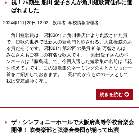
祝！75期生 船田 愛子さんが角川短歌賞佳作に選
ばれました
2024年11月20日 12:02
投稿者: 学校情報管理者
角川短歌賞は、昭和30年に角川書店により創設された賞
で、短歌の世界では新人の登竜門と称される、大変権威のあ
る賞だそうです。昭和61年第32回の受賞者 俵 万智さんは、
みなさんもご存じの有名な歌人です。 船田愛子さんのペ
ンネームは「藤島花」で、今回入選した短歌集の名前は「花
を抱えて」です。この短歌集のネーミングのもととなった一
首をご紹介しておきます。 死に向かうものの一人として
我は交差点ゆく花...
続きを読む
ザ・シンフォニーホールで大阪府高等学校音楽会
開催！ 吹奏楽部と弦楽合奏団が揃って出演