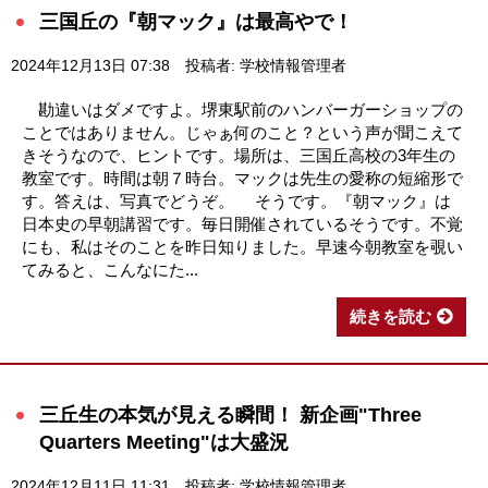
三国丘の『朝マック』は最高やで！
2024年12月13日 07:38
投稿者: 学校情報管理者
勘違いはダメですよ。堺東駅前のハンバーガーショップの
ことではありません。じゃぁ何のこと？という声が聞こえて
きそうなので、ヒントです。場所は、三国丘高校の3年生の
教室です。時間は朝７時台。マックは先生の愛称の短縮形で
す。答えは、写真でどうぞ。 そうです。『朝マック』は
日本史の早朝講習です。毎日開催されているそうです。不覚
にも、私はそのことを昨日知りました。早速今朝教室を覗い
てみると、こんなにた...
続きを読む
三丘生の本気が見える瞬間！ 新企画"Three
Quarters Meeting"は大盛況
2024年12月11日 11:31
投稿者: 学校情報管理者