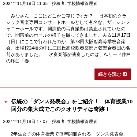
2024年11月19日 11:35
投稿者: 学校情報管理者
みなさん、ここはどこかご存じですか？ 日本初のクラ
シック音楽専用コンサートホールとして有名な、ザ・シンフ
ォニーホールです。開演後の写真撮影は禁止されていたの
で、開演前のホールの様子を撮ってきました。去る11月17日
（日）にここで行われたのが、第73回大阪府高等学校音楽
会。出場校24校の中に三国丘高校吹奏楽部と弦楽合奏団の名
前がありました。 吹奏楽部が演奏したのは、A.リード作曲
の序曲「春...
続きを読む
伝統の「ダンス発表会」をご紹介！ 体育授業10
回分の集大成でこのクオリティは奇跡！
2024年11月18日 17:07
投稿者: 学校情報管理者
2年生女子の体育授業で毎年開催される「ダンス発表会」