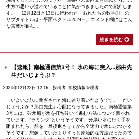
生方の思いが溢れていることに気がつきましたので紹介しま
す。 12月12日と13日に行われた「おれたちの数学①」の
サブタイトルは～平面ベクトル2024～。コメント欄にはこん
な言葉が並ん...
続きを読む
【速報】南極通信第3号！ 氷の海に突入...那由先
生だいじょうぶ？
2024年12月23日 12:15
投稿者: 学校情報管理者
いよいよ氷に閉ざされた海に辿り着いたようです。「だい
じょうぶか？那由先生」心配になってきました。南極通信第
3号には、砕氷船が氷を打ち砕いて進む方法について書かれ
ています。"ラミング"というそうです。分厚い氷に行く手を
阻まれたら、船を一旦後退させてから全速力で氷にぶつかる
そうです。想像していたよりずっと原始的な方法だったので