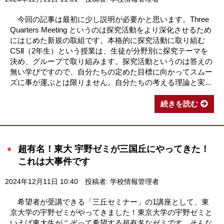
今回の記事は最初に少し説明が必要かと思います。Three
Quarters Meeting というのは探究活動をより深化させるため
にはじめた新規の取組です。本格的に探究活動に取り組む
CSⅡ（2年生）という授業は、生徒が分野別に探究テーマを
決め、グループで取り組みます。探究活動というのは答えの
無い学びですので、自分たちの定めた目標に向かってスムー
ズに事が運ぶとは限りません。自分たちの考える理論と実...
続きを読む
超有名！東大 宇野ゼミが三国丘にやってきた！
これは大事件です
2024年12月11日 10:40
投稿者: 学校情報管理者
希望者が受講できる「三丘セミナー」の1講座として、東
京大学の宇野ゼミがやってきました！東京大学の宇野ゼミと
いえば東大生がこぞって希望する超有名なゼミです。そんな