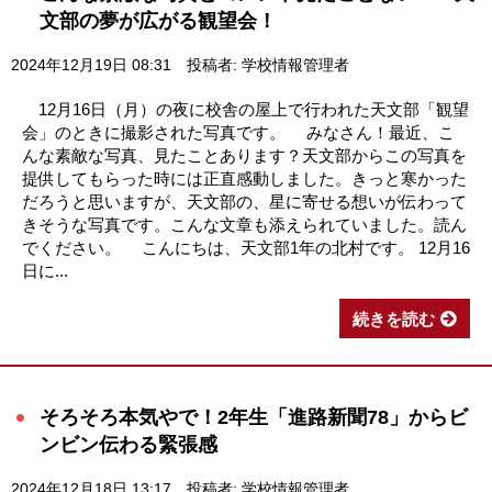
文部の夢が広がる観望会！
2024年12月19日 08:31
投稿者: 学校情報管理者
12月16日（月）の夜に校舎の屋上で行われた天文部「観望
会」のときに撮影された写真です。 みなさん！最近、こ
んな素敵な写真、見たことあります？天文部からこの写真を
提供してもらった時には正直感動しました。きっと寒かった
だろうと思いますが、天文部の、星に寄せる想いが伝わって
きそうな写真です。こんな文章も添えられていました。読ん
でください。 こんにちは、天文部1年の北村です。 12月16
日に...
続きを読む
そろそろ本気やで！2年生「進路新聞78」からビ
ンビン伝わる緊張感
2024年12月18日 13:17
投稿者: 学校情報管理者