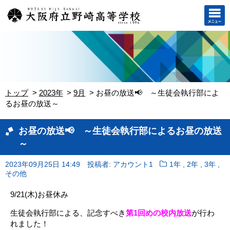
トップ
2023年
9月
お昼の放送📢 ～生徒会執行部によ
るお昼の放送～
お昼の放送📢 ～生徒会執行部によるお昼の放送
～
,
,
,
2023年09月25日 14:49
投稿者: アカウント1
1年
2年
3年
その他
9/21(木)お昼休み
生徒会執行部による、記念すべき
第1回めの校内放送
が行わ
れました！