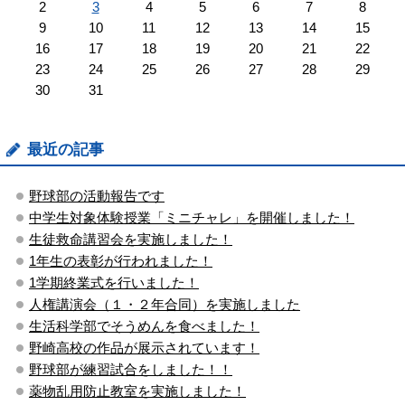
2
3
4
5
6
7
8
9
10
11
12
13
14
15
16
17
18
19
20
21
22
23
24
25
26
27
28
29
30
31
最近の記事
野球部の活動報告です
中学生対象体験授業「ミニチャレ」を開催しました！
生徒救命講習会を実施しました！
1年生の表彰が行われました！
1学期終業式を行いました！
人権講演会（１・２年合同）を実施しました
生活科学部でそうめんを食べました！
野崎高校の作品が展示されています！
野球部が練習試合をしました！！
薬物乱用防止教室を実施しました！