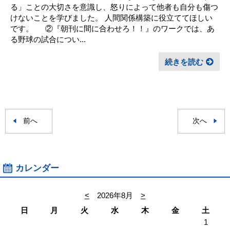
る」ことの大切さを意識し、怒りによって他者も自分も傷つ
けないことを学びました。 人間関係構築に役立ててほしい
です。 ②『朝刊に間に合わせろ！！』のワークでは、あ
る野球の試合につい...
続きを読む
前へ
次へ
カレンダー
<
2026年8月
>
日
月
火
水
木
金
土
1