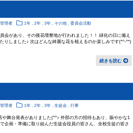
,
,
,
,
報管理者
1年
2年
3年
その他
委員会活動
期生活委員会があり、その後花壇整地が行われました！！ 緑化の日に備え
しました♪ 次はどんな綺麗な花を植えるのか楽しみです(*^-^*)
続きを読む
,
,
,
,
報管理者
1年
2年
3年
生徒会
行事
は模擬店や舞台発表がありました(^^♪ 外部の方の招待もあり、賑やかな1
画・準備に取り組んだ生徒会役員の皆さん、全校生徒の皆さ