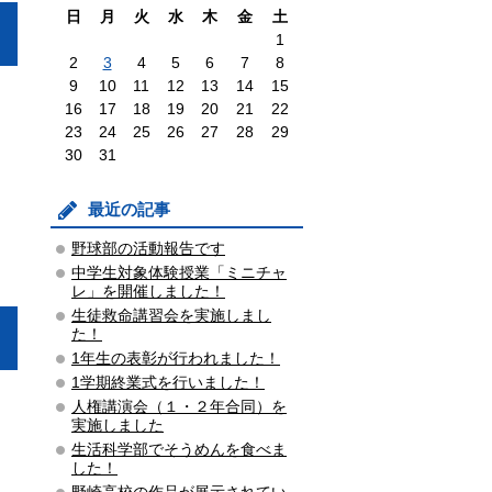
日
月
火
水
木
金
土
1
2
3
4
5
6
7
8
9
10
11
12
13
14
15
16
17
18
19
20
21
22
23
24
25
26
27
28
29
30
31
最近の記事
野球部の活動報告です
中学生対象体験授業「ミニチャ
レ」を開催しました！
生徒救命講習会を実施しまし
た！
1年生の表彰が行われました！
1学期終業式を行いました！
人権講演会（１・２年合同）を
実施しました
生活科学部でそうめんを食べま
した！