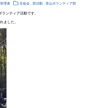
,
,
報管理者
生徒会
部活動
里山ボランティア部
山ボランティア活動です。
くれました。