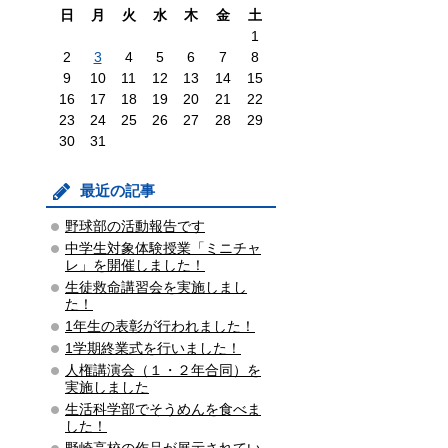
日
月
火
水
木
金
土
1
2
3
4
5
6
7
8
9
10
11
12
13
14
15
16
17
18
19
20
21
22
23
24
25
26
27
28
29
30
31
最近の記事
野球部の活動報告です
中学生対象体験授業「ミニチャ
レ」を開催しました！
生徒救命講習会を実施しまし
た！
1年生の表彰が行われました！
1学期終業式を行いました！
人権講演会（１・２年合同）を
実施しました
生活科学部でそうめんを食べま
した！