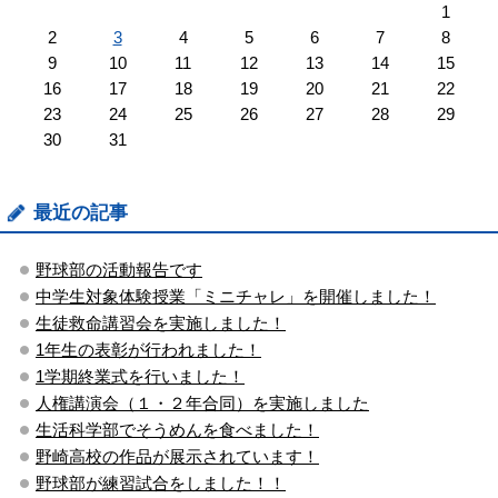
1
2
3
4
5
6
7
8
9
10
11
12
13
14
15
16
17
18
19
20
21
22
23
24
25
26
27
28
29
30
31
最近の記事
野球部の活動報告です
中学生対象体験授業「ミニチャレ」を開催しました！
生徒救命講習会を実施しました！
1年生の表彰が行われました！
1学期終業式を行いました！
人権講演会（１・２年合同）を実施しました
生活科学部でそうめんを食べました！
野崎高校の作品が展示されています！
野球部が練習試合をしました！！