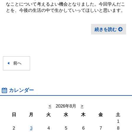
なことについて考えるよい機会となりました。今回学んだこ
とを、今後の生活の中で生かしていってほしいと思います。
続きを読む
前へ
カレンダー
<
2026年8月
>
日
月
火
水
木
金
土
1
2
3
4
5
6
7
8