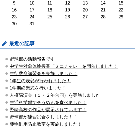
9
10
11
12
13
14
15
16
17
18
19
20
21
22
23
24
25
26
27
28
29
30
31
最近の記事
野球部の活動報告です
中学生対象体験授業「ミニチャレ」を開催しました！
生徒救命講習会を実施しました！
1年生の表彰が行われました！
1学期終業式を行いました！
人権講演会（１・２年合同）を実施しました
生活科学部でそうめんを食べました！
野崎高校の作品が展示されています！
野球部が練習試合をしました！！
薬物乱用防止教室を実施しました！