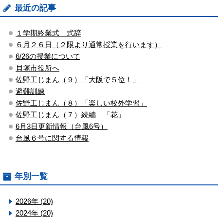
最近の記事
１学期終業式 式辞
６月２６日（２限より通常授業を行います）
6/26の授業について
貝塚市役所へ
佐野工じまん（９）「大阪で５位！」
避難訓練
佐野工じまん（８）「楽しい校外学習」
佐野工じまん（７）続編 「花」
6月3日更新情報（台風6号）
台風６号に関する情報
年別一覧
2026年 (20)
2024年 (20)