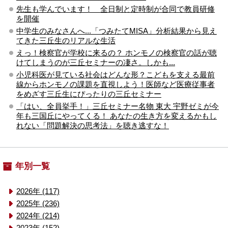
先生も学んでいます！ 全日制と定時制が合同で教員研修
を開催
中学生のみなさんへ...「つみたてMISA」分析結果から見え
てきた三丘生のリアルな生活
えっ！検察官が学校に来るの？ ホンモノの検察官の話が聴
けてしまうのが三丘セミナーの凄さ。しかも...
小児科医が見ている社会はどんな形？こどもを支える最前
線からホンモノの課題を直視しよう！医師など医療従事者
をめざす三丘生にぴったりの三丘セミナー
「はい、全員挙手！」三丘セミナー名物 東大 宇野ゼミが今
年も三国丘にやってくる！ あなたの生き方を変えるかもし
れない「問題解決の思考法」を聴き逃すな！
年別一覧
2026年 (117)
2025年 (236)
2024年 (214)
2023年 (152)