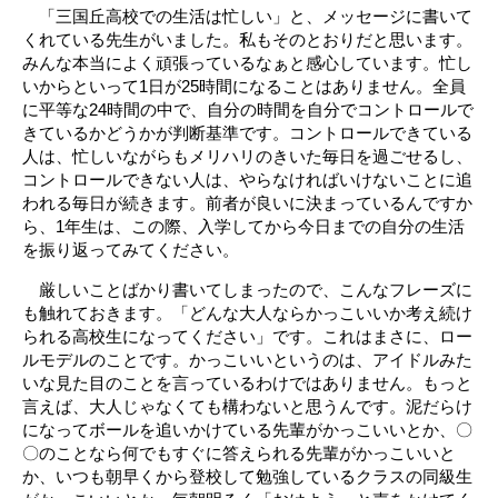
「三国丘高校での生活は忙しい」と、メッセージに書いて
くれている先生がいました。私もそのとおりだと思います。
みんな本当によく頑張っているなぁと感心しています。忙し
いからといって1日が25時間になることはありません。全員
に平等な24時間の中で、自分の時間を自分でコントロールで
きているかどうかが判断基準です。コントロールできている
人は、忙しいながらもメリハリのきいた毎日を過ごせるし、
コントロールできない人は、やらなければいけないことに追
われる毎日が続きます。前者が良いに決まっているんですか
ら、1年生は、この際、入学してから今日までの自分の生活
を振り返ってみてください。
厳しいことばかり書いてしまったので、こんなフレーズに
も触れておきます。「どんな大人ならかっこいいか考え続け
られる高校生になってください」です。これはまさに、ロー
ルモデルのことです。かっこいいというのは、アイドルみた
いな見た目のことを言っているわけではありません。もっと
言えば、大人じゃなくても構わないと思うんです。泥だらけ
になってボールを追いかけている先輩がかっこいいとか、〇
〇のことなら何でもすぐに答えられる先輩がかっこいいと
か、いつも朝早くから登校して勉強しているクラスの同級生