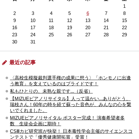
1
2
3
4
5
6
7
8
9
10
11
12
13
14
15
16
17
18
19
20
21
22
23
24
25
26
27
28
29
30
31
最近の記事
〈高校生模擬裁判選手権の成果に想う〉「ホンモノに出逢
う教育」を支えているのはプライドです！
私もひとりの、未熟な親です...（反省）
【MIZUEピアノリサイタル】人って温かい...ありがとう、
瑞枝さん！60年の時を経て蘇った音色が、みんなの心を繋
いでくれました。
MIZUEピアノリサイタル ポスター完成！ 演奏希望者多
数 生徒会企画に期待！
CSⅢカビ研究班が快挙！ 日本毒性学会主催のサイエンスコ
ンテストで「優秀健康開拓賞」受賞！