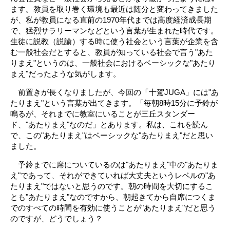
ます。教員を取り巻く環境も最近は随分と変わってきました
が、私が教員になる直前の1970年代までは高度経済成長期
で、猛烈サラリーマンなどという言葉が生まれた時代です。
生徒に説教（説諭）する時に使う社会という言葉が企業を含
む一般社会だとすると、教員が知っている社会で言う"あた
りまえ"というのは、一般社会におけるベーシックな"あたり
まえ"だったような気がします。
前置きが長くなりましたが、今回の「十駕JUGA」には"あ
たりまえ"という言葉が出てきます。「毎朝8時15分に予鈴が
鳴るが、それまでに教室にいることが三丘スタンダー
ド、"あたりまえ"なのだ」とあります。私は、これを読ん
で、この"あたりまえ"はベーシックな"あたりまえ"だと思い
ました。
予鈴までに席についているのは"あたりまえ"中の"あたりま
え"であって、それができていれば大丈夫というレベルの"あ
たりまえ"ではないと思うのです。朝の時間を大切にするこ
とも"あたりまえ"なのですから、朝起きてから自席につくま
でのすべての時間を有効に使うことが"あたりまえ"だと思う
のですが、どうでしょう？