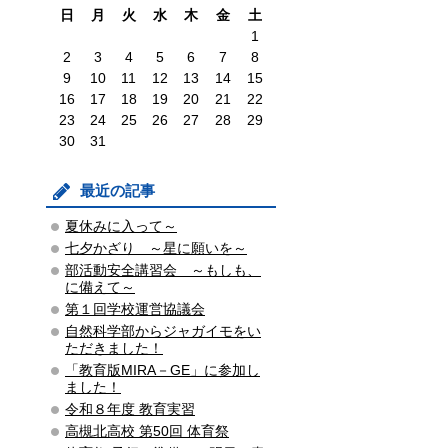
日
月
火
水
木
金
土
1
2
3
4
5
6
7
8
9
10
11
12
13
14
15
16
17
18
19
20
21
22
23
24
25
26
27
28
29
30
31
最近の記事
夏休みに入って～
七夕かざり ～星に願いを～
部活動安全講習会 ～もしも、
に備えて～
第１回学校運営協議会
自然科学部からジャガイモをい
ただきました！
「教育版MIRA－GE」に参加し
ました！
令和８年度 教育実習
高槻北高校 第50回 体育祭