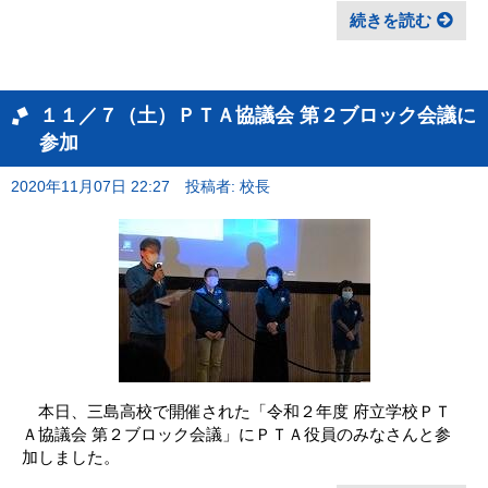
続きを読む
１１／７（土）ＰＴＡ協議会 第２ブロック会議に
参加
2020年11月07日 22:27
投稿者: 校長
本日、三島高校で開催された「令和２年度 府立学校ＰＴ
Ａ協議会 第２ブロック会議」にＰＴＡ役員のみなさんと参
加しました。