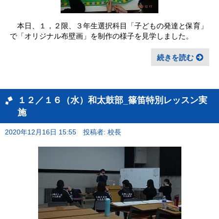
本日、１，２限、３年生選択科目「子どもの発達と保育」
で「オリジナル布壁画」を制作の様子を見学しました。
続きを読む
１２／１６（水）和太鼓部_篠笛特別レッスン実
施
2020年12月16日 15:55
投稿者: 校長