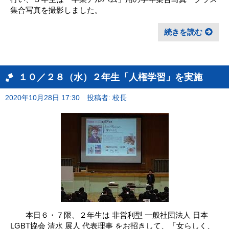
集合写真を撮影しました。
続きを読む
１０／２８（水）２年生「人権学習」を実施
2020年10月28日 17:30
投稿者: 校長
本日６・７限、２年生は 非営利型 一般社団法人 日本
LGBT協会 清水 展人 代表理事 をお招きして、「女らしく、