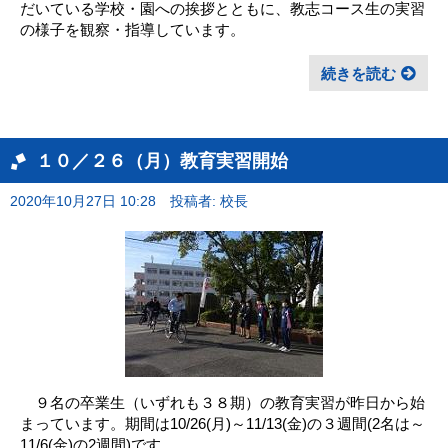
だいている学校・園への挨拶とともに、教志コース生の実習
の様子を観察・指導しています。
続きを読む
１０／２６（月）教育実習開始
2020年10月27日 10:28
投稿者: 校長
９名の卒業生（いずれも３８期）の教育実習が昨日から始
まっています。期間は10/26(月)～11/13(金)の３週間(2名は～
11/6(金)の2週間)です。