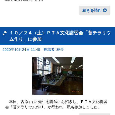
続きを読む
１０／２４（土）ＰＴＡ文化講習会「苔テラリウ
ム作り」に参加
2020年10月24日 11:48
投稿者: 校長
本日、古原 由香 先生を講師にお招きし、ＰＴＡ文化講習
会「苔テラリウム作り」が行われ、私も参加しました。