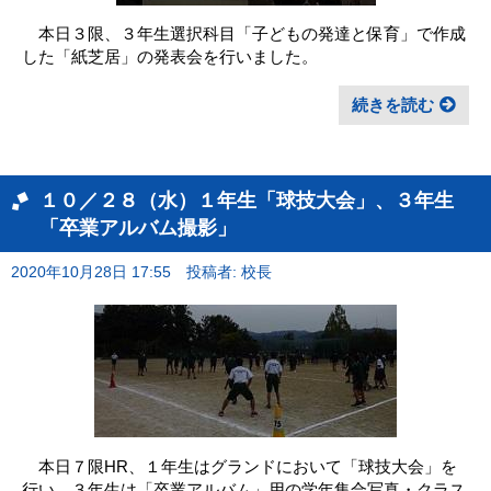
本日３限、３年生選択科目「子どもの発達と保育」で作成
した「紙芝居」の発表会を行いました。
続きを読む
１０／２８（水）１年生「球技大会」、３年生
「卒業アルバム撮影」
2020年10月28日 17:55
投稿者: 校長
本日７限HR、１年生はグランドにおいて「球技大会」を
行い、３年生は「卒業アルバム」用の学年集合写真・クラス