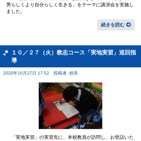
男らしくより自分らしく生きる」をテーマに講演会を実施し
ました。
続きを読む
１０／２７（火）教志コース「実地実習」巡回指
導
2020年10月27日 17:52
投稿者: 校長
「実地実習」の実習先に、本校教員が訪問し、お世話いた