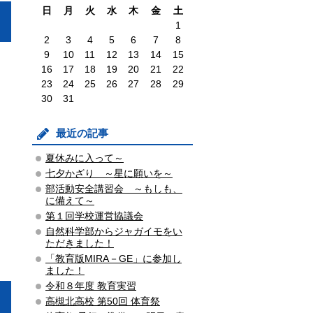
日
月
火
水
木
金
土
1
2
3
4
5
6
7
8
9
10
11
12
13
14
15
16
17
18
19
20
21
22
23
24
25
26
27
28
29
30
31
最近の記事
夏休みに入って～
七夕かざり ～星に願いを～
部活動安全講習会 ～もしも、
に備えて～
第１回学校運営協議会
自然科学部からジャガイモをい
ただきました！
「教育版MIRA－GE」に参加し
ました！
令和８年度 教育実習
高槻北高校 第50回 体育祭