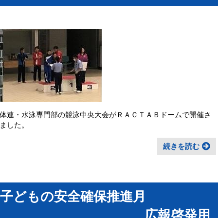
体連・水泳専門部の競泳中央大会がＲＡＣＴＡＢドームで開催さ
ました。
続きを読む
「子どもの安全確保推進月
 広報啓発用