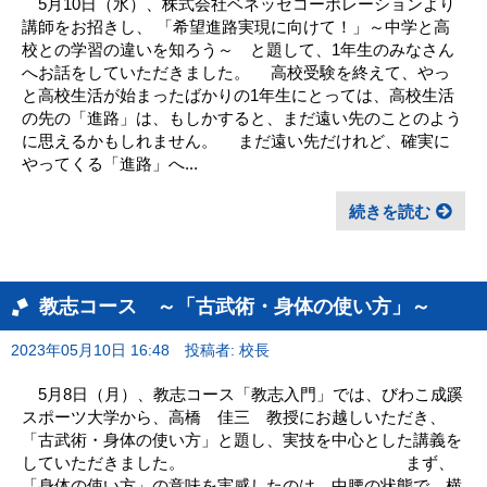
5月10日（水）、株式会社ベネッセコーポレーションより
講師をお招きし、 「希望進路実現に向けて！」～中学と高
校との学習の違いを知ろう～ と題して、1年生のみなさん
へお話をしていただきました。 高校受験を終えて、やっ
と高校生活が始まったばかりの1年生にとっては、高校生活
の先の「進路」は、もしかすると、まだ遠い先のことのよう
に思えるかもしれません。 まだ遠い先だけれど、確実に
やってくる「進路」へ...
続きを読む
教志コース ～「古武術・身体の使い方」～
2023年05月10日 16:48
投稿者: 校長
5月8日（月）、教志コース「教志入門」では、びわこ成蹊
スポーツ大学から、高橋 佳三 教授にお越しいただき、
「古武術・身体の使い方」と題し、実技を中心とした講義を
していただきました。 まず、
「身体の使い方」の意味を実感したのは、中腰の状態で、横