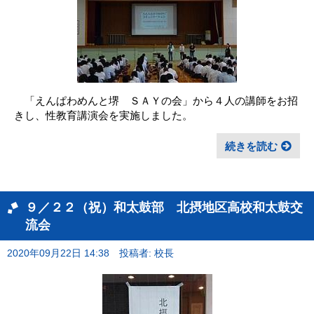
「えんぱわめんと堺 ＳＡＹの会」から４人の講師をお招
きし、性教育講演会を実施しました。
続きを読む
９／２２（祝）和太鼓部 北摂地区高校和太鼓交
流会
2020年09月22日 14:38
投稿者: 校長