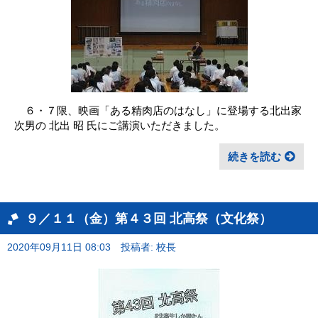
６・７限、映画「ある精肉店のはなし」に登場する北出家
次男の 北出 昭 氏にご講演いただきました。
続きを読む
９／１１（金）第４３回 北高祭（文化祭）
2020年09月11日 08:03
投稿者: 校長