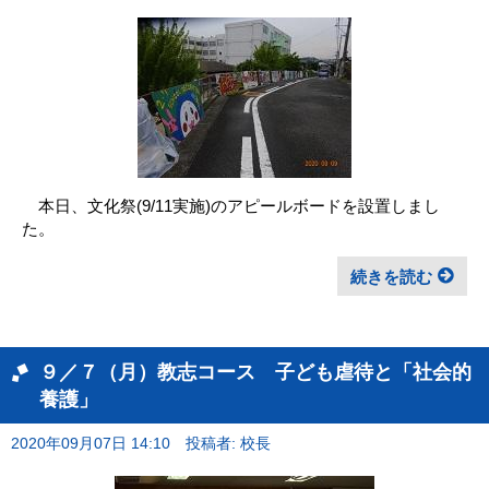
本日、文化祭(9/11実施)のアピールボードを設置しまし
た。
続きを読む
９／７（月）教志コース 子ども虐待と「社会的
養護」
2020年09月07日 14:10
投稿者: 校長