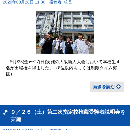
2020年09月28日 11:30
投稿者: 校長
9月/25(金)〜27(日)実施の大阪新人大会において本校生４
名が出場権を得ました。（8位以内もしくは制限タイム突
破）
続きを読む
９／２６（土）第二次指定校推薦受験者説明会を
実施