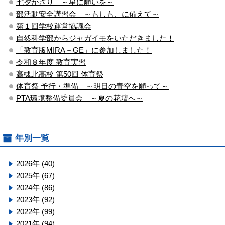
七夕かざり ～星に願いを～
部活動安全講習会 ～もしも、に備えて～
第１回学校運営協議会
自然科学部からジャガイモをいただきました！
「教育版MIRA－GE」に参加しました！
令和８年度 教育実習
高槻北高校 第50回 体育祭
体育祭 予行・準備 ～明日の青空を願って～
PTA環境整備委員会 ～夏の花壇へ～
年別一覧
2026年 (40)
2025年 (67)
2024年 (86)
2023年 (92)
2022年 (99)
2021年 (94)