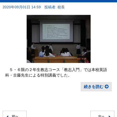
2020年09月01日 14:59
投稿者: 校長
５・６限の２年生教志コース「教志入門」では本校英語
科・古藤先生による特別講義でした。
続きを読む
前へ
次へ