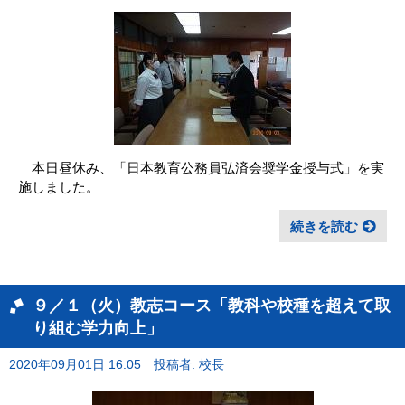
本日昼休み、「日本教育公務員弘済会奨学金授与式」を実
施しました。
続きを読む
９／１（火）教志コース「教科や校種を超えて取
り組む学力向上」
2020年09月01日 16:05
投稿者: 校長