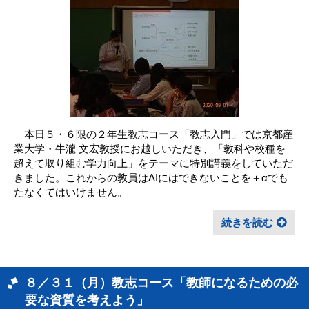
本日５・６限の２年生教志コース「教志入門」では京都産
業大学・牛瀧 文宏教授にお越しいただき、「教科や校種を
超えて取り組む学力向上」をテーマに特別講義をしていただ
きました。これからの教員はAIにはできないことを＋αでも
たなくてはいけません。
続きを読む
８／３１（月）教志コース「教師になるための必
要な資質を考えよう」