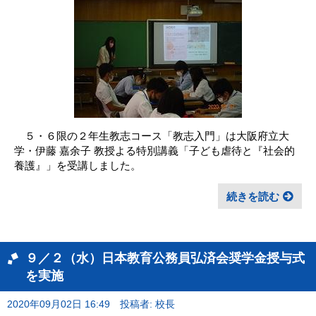
５・６限の２年生教志コース「教志入門」は大阪府立大
学・伊藤 嘉余子 教授よる特別講義「子ども虐待と『社会的
養護』」を受講しました。
続きを読む
９／２（水）日本教育公務員弘済会奨学金授与式
を実施
2020年09月02日 16:49
投稿者: 校長