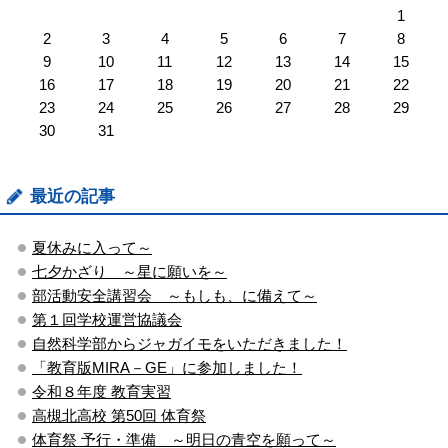
1
2
3
4
5
6
7
8
9
10
11
12
13
14
15
16
17
18
19
20
21
22
23
24
25
26
27
28
29
30
31
最近の記事
夏休みに入って～
七夕かざり ～星に願いを～
部活動安全講習会 ～もしも、に備えて～
第１回学校運営協議会
自然科学部からジャガイモをいただきました！
「教育版MIRA－GE」に参加しました！
令和８年度 教育実習
高槻北高校 第50回 体育祭
体育祭 予行・準備 ～明日の青空を願って～