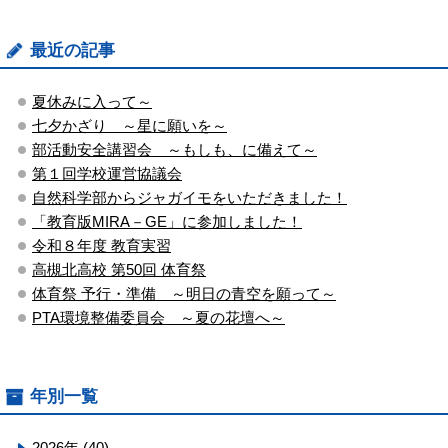
最近の記事
夏休みに入って～
七夕かざり ～星に願いを～
部活動安全講習会 ～もしも、に備えて～
第１回学校運営協議会
自然科学部からジャガイモをいただきました！
「教育版MIRA－GE」に参加しました！
令和８年度 教育実習
高槻北高校 第50回 体育祭
体育祭 予行・準備 ～明日の青空を願って～
PTA環境整備委員会 ～夏の花壇へ～
年別一覧
2026年 (40)