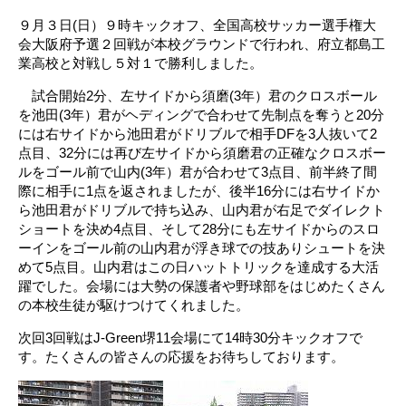
９月３日(日）９時キックオフ、全国高校サッカー選手権大
会大阪府予選２回戦が本校グラウンドで行われ、府立都島工
業高校と対戦し５対１で勝利しました。
試合開始2分、左サイドから須磨(3年）君のクロスボール
を池田(3年）君がヘディングで合わせて先制点を奪うと20分
には右サイドから池田君がドリブルで相手DFを3人抜いて2
点目、32分には再び左サイドから須磨君の正確なクロスボー
ルをゴール前で山内(3年）君が合わせて3点目、前半終了間
際に相手に1点を返されましたが、後半16分には右サイドか
ら池田君がドリブルで持ち込み、山内君が右足でダイレクト
ショートを決め4点目、そして28分にも左サイドからのスロ
ーインをゴール前の山内君が浮き球での技ありシュートを決
めて5点目。山内君はこの日ハットトリックを達成する大活
躍でした。会場には大勢の保護者や野球部をはじめたくさん
の本校生徒が駆けつけてくれました。
次回3回戦はJ-Green堺11会場にて14時30分キックオフで
す。たくさんの皆さんの応援をお待ちしております。