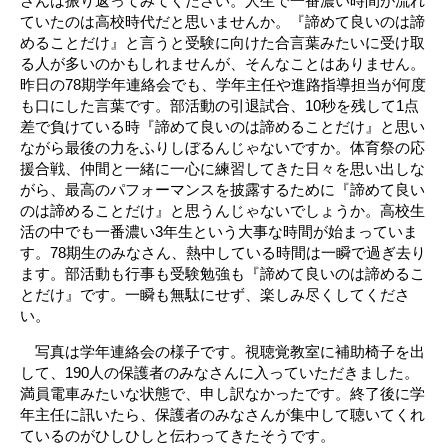
さんは振り返ってみてください。人生で一番濃い時間が流れ
ていたのは高校時代だと思いませんか。
『諦めて良いのは諦
めることだけ』と言うと受験に向けた合言葉みたいに受け取
る人が多いのかもしれませんが、そんなことはありません。
昨日の78期学年連絡会でも、学年主任や進路指導担当が何度
も口にした言葉です。部活動の引退試合、10秒を残して1点
差で負けている時
『諦めて良いのは諦めることだけ』と思い
ながら最後の力をふりしぼるんじゃないですか。体育祭の応
援合戦、仲間と一緒に一心に練習してきた日々を思い出しな
がら、最高のパフォーマンスを披露するために
『諦めて良い
のは諦めることだけ』と思うんじゃないでしょうか。高校生
活の中でも一番濃い3年生という大事な時間が始まっていま
す。78期生のみなさん、熱中している時間は一瞬で過ぎ去り
ます。部活動も行事も受験勉強も
『諦めて良いのは諦めるこ
とだけ』です。一瞬も無駄にせず、楽しみ尽くしてくださ
い。
写真は学年連絡会の様子です。視聴覚教室に補助椅子を出
して、190人の保護者のみなさんに入っていただきました。
満員電車みたいな状態で、申し訳なかったです。終了後に学
年主任に訊いたら、保護者のみなさんが集中して聴いてくれ
ているのがひしひしと伝わってきたそうです。