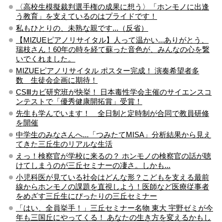
〈高校生模擬裁判選手権の成果に想う〉「ホンモノに出逢
う教育」を支えているのはプライドです！
私もひとりの、未熟な親です...（反省）
【MIZUEピアノリサイタル】人って温かい...ありがとう、
瑞枝さん！60年の時を経て蘇った音色が、みんなの心を繋
いでくれました。
MIZUEピアノリサイタル ポスター完成！ 演奏希望者多
数 生徒会企画に期待！
CSⅢカビ研究班が快挙！ 日本毒性学会主催のサイエンスコ
ンテストで「優秀健康開拓賞」受賞！
先生も学んでいます！ 全日制と定時制が合同で教員研修
を開催
中学生のみなさんへ...「つみたてMISA」分析結果から見え
てきた三丘生のリアルな生活
えっ！検察官が学校に来るの？ ホンモノの検察官の話が聴
けてしまうのが三丘セミナーの凄さ。しかも...
小児科医が見ている社会はどんな形？こどもを支える最前
線からホンモノの課題を直視しよう！医師など医療従事者
をめざす三丘生にぴったりの三丘セミナー
「はい、全員挙手！」三丘セミナー名物 東大 宇野ゼミが今
年も三国丘にやってくる！ あなたの生き方を変えるかもし