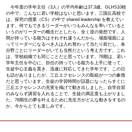
今年度の学年主任（3人）の平均年齢は37.3歳、GLHS10校
の中で、こんなに若い学校はないと思います。三国丘高校で
は、探究の授業（CS）の中で shared leadership を教えてい
ます。何でもできるリーダーがいつもみんなを率いていると
いうのがリーダーの概念だとしたら、全く逆の発想です。人
間が持っている能力はそれぞれ違うんだから、場面場面によ
ってリーダーになるべき人は入れ替わって当たり前だし、各
分野ごとにリーダーがいても当然だという考え方です。これ
は、学校組織でも同じことだと思っています。78期は、若い
学年主任を中心に、担任の持っている能力を上手に使って、
生徒中心主義を貫き、迅速に対応してきた学年です。この日
も話がありましたが、三丘エクセレンスの取組が一つの象徴
だと思っています。生徒の学習時間が話題になったらすぐに
三丘エクセレンスの充実を掲げて動き出しました。自学自習
のみならず講習を入れることで、生徒の満足度も上がりまし
た。78期生の夢を叶えるために先生方がどんな動きをするの
か、今からとても楽しみです。