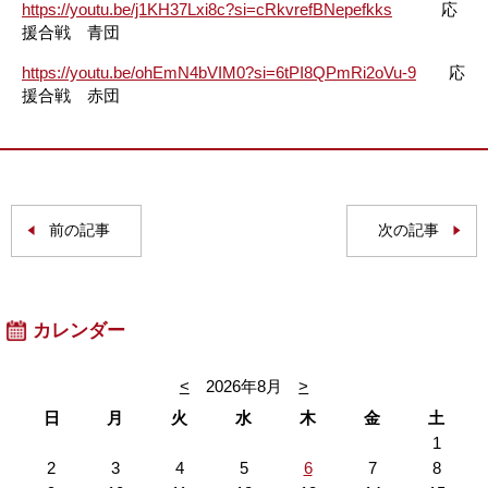
https://youtu.be/j1KH37Lxi8c?si=cRkvrefBNepefkks
応
援合戦 青団
https://youtu.be/ohEmN4bVIM0?si=6tPI8QPmRi2oVu-9
応
援合戦 赤団
前の記事
次の記事
カレンダー
<
2026年8月
>
日
月
火
水
木
金
土
1
2
3
4
5
6
7
8