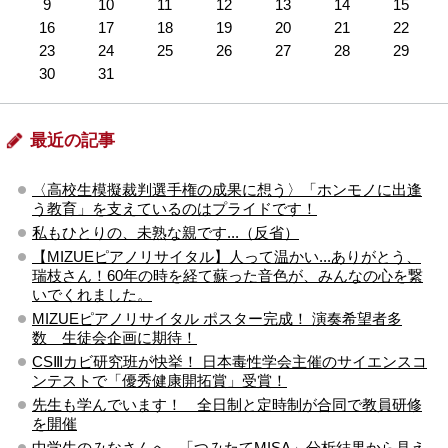
9
10
11
12
13
14
15
16
17
18
19
20
21
22
23
24
25
26
27
28
29
30
31
最近の記事
〈高校生模擬裁判選手権の成果に想う〉「ホンモノに出逢
う教育」を支えているのはプライドです！
私もひとりの、未熟な親です...（反省）
【MIZUEピアノリサイタル】人って温かい...ありがとう、
瑞枝さん！60年の時を経て蘇った音色が、みんなの心を繋
いでくれました。
MIZUEピアノリサイタル ポスター完成！ 演奏希望者多
数 生徒会企画に期待！
CSⅢカビ研究班が快挙！ 日本毒性学会主催のサイエンスコ
ンテストで「優秀健康開拓賞」受賞！
先生も学んでいます！ 全日制と定時制が合同で教員研修
を開催
中学生のみなさんへ...「つみたてMISA」分析結果から見え