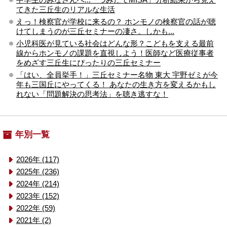
てきた三丘生のリアルな生活
えっ！検察官が学校に来るの？ ホンモノの検察官の話が聴
けてしまうのが三丘セミナーの凄さ。しかも...
小児科医が見ている社会はどんな形？こどもを支える最前
線からホンモノの課題を直視しよう！医師など医療従事者
をめざす三丘生にぴったりの三丘セミナー
「はい、全員挙手！」三丘セミナー名物 東大 宇野ゼミが今
年も三国丘にやってくる！ あなたの生き方を変えるかもし
れない「問題解決の思考法」を聴き逃すな！
年別一覧
2026年 (117)
2025年 (236)
2024年 (214)
2023年 (152)
2022年 (59)
2021年 (2)