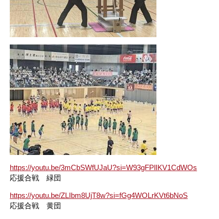
https://youtu.be/3mCbSWfUJaU?si=W93gFPlIKV1CdWOs
応援合戦 緑団
https://youtu.be/ZLIbm8UjT8w?si=fGg4WOLrKVt6bNoS
応援合戦 黄団