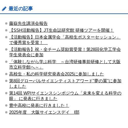
最近の記事
藤嶽先生講演会報告
【SSH活動報告】JT生命誌研究館 研修ツアーを開催！
【活動報告】日本金属学会「高校生ポスターセッション」
で優秀賞を受賞！
【活動報告】祝・全チーム奨励賞受賞！第28回化学工学会
学生発表会に参加
「体験しながら学ぶ科学 ～台湾研修事前研修として大阪
市立科学館へ～」
高校生・私の科学研究発表会2025に参加しました
第8回グローバルサイエンティストアワード"夢の翼"に参加
しました
第14回 WPIサイエンスシンポジウム「未来を変える科学の
眼」 に発表に行きました
豊中高校に発表に行きました！
2025年度 大阪サイエンスデイ Ⅰ部