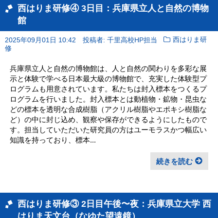
西はりま研修④ 3日目：兵庫県立人と自然の博物
館
2025年09月01日 10:42
投稿者: 千里高校HP担当
西はりま研
修
兵庫県立人と自然の博物館は、人と自然の関わりを多彩な展
示と体験で学べる日本最大級の博物館で、充実した体験型プ
ログラムも用意されています。私たちは封入標本をつくるプ
ログラムを行いました。封入標本とは動植物・鉱物・昆虫な
どの標本を透明な合成樹脂（アクリル樹脂やエポキシ樹脂な
ど）の中に封じ込め、観察や保存ができるようにしたもので
す。担当していただいた研究員の方はユーモラスかつ幅広い
知識を持っており、標本...
続きを読む
西はりま研修③ 2日目午後〜夜：兵庫県立大学 西
はりま天文台（なゆた望遠鏡）