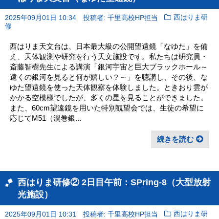
2025年09月01日 10:34
投稿者: 千里高校HP担当
西はりま研
修
西はりま天文台は、日本最大級の公開望遠鏡「なゆた」を備
え、天体観測や研究を行う天文施設です。私たちは研究員・
斎藤智樹先生による講演「銀河宇宙と巨大ブラックホール～
遠くの銀河を見ると何が嬉しい？～」を聴講し、その後、な
ゆた望遠鏡を使った天体観察を体験しました。ときおり雲が
かかる空模様でしたが、多くの星を見ることができました。
また、60cm望遠鏡を用いた特別観望会では、生徒の希望に
応じてM51（渦巻銀...
続きを読む
西はりま研修② 2日目午前：SPring-8（大型放射
光施設）
2025年09月01日 10:31
投稿者: 千里高校HP担当
西はりま研