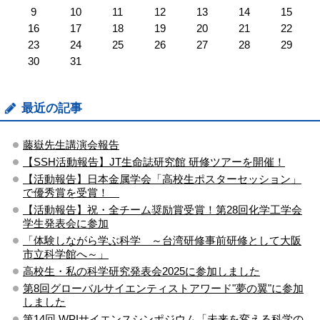
9
10
11
12
13
14
15
16
17
18
19
20
21
22
23
24
25
26
27
28
29
30
31
最近の記事
藤嶽先生講演会報告
【SSH活動報告】JT生命誌研究館 研修ツアーを開催！
【活動報告】日本金属学会「高校生ポスターセッション」
で優秀賞を受賞！
【活動報告】祝・全チーム奨励賞受賞！第28回化学工学会
学生発表会に参加
「体験しながら学ぶ科学 ～台湾研修事前研修として大阪
市立科学館へ～」
高校生・私の科学研究発表会2025に参加しました
第8回グローバルサイエンティストアワード"夢の翼"に参加
しました
第14回 WPIサイエンスシンポジウム「未来を変える科学の