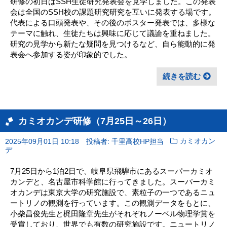
研修の初日はSSH生徒研究発表会を見学しました。この発表
会は全国のSSH校の課題研究研究を互いに発表する場です。
代表による口頭発表や、その後のポスター発表では、多様な
テーマに触れ、生徒たちは興味に応じて議論を重ねました。
研究の見学から新たな疑問を見つけるなど、自ら能動的に発
表会へ参加する姿が印象的でした。
続きを読む
カミオカンデ研修（7月25日～26日）
2025年09月01日 10:18
投稿者: 千里高校HP担当
カミオカン
デ
7月25日から1泊2日で、岐阜県飛騨市にあるスーパーカミオ
カンデと、名古屋市科学館に行ってきました。スーパーカミ
オカンデは東京大学の研究施設で、素粒子の一つであるニュ
ートリノの観測を行っています。この観測データをもとに、
小柴昌俊先生と梶田隆章先生がそれぞれノーベル物理学賞を
受賞しており、世界でも有数の研究施設です。ニュートリノ