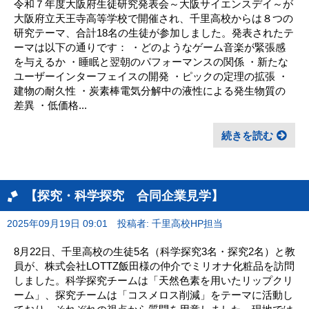
令和７年度大阪府生徒研究発表会～大阪サイエンスデイ～が
大阪府立天王寺高等学校で開催され、千里高校からは８つの
研究テーマ、合計18名の生徒が参加しました。発表されたテ
ーマは以下の通りです： ・どのようなゲーム音楽が緊張感
を与えるか ・睡眠と翌朝のパフォーマンスの関係 ・新たな
ユーザーインターフェイスの開発 ・ピックの定理の拡張 ・
建物の耐久性 ・炭素棒電気分解中の液性による発生物質の
差異 ・低価格...
続きを読む
【探究・科学探究 合同企業見学】
2025年09月19日 09:01
投稿者: 千里高校HP担当
8月22日、千里高校の生徒5名（科学探究3名・探究2名）と教
員が、株式会社LOTTZ飯田様の仲介でミリオナ化粧品を訪問
しました。科学探究チームは「天然色素を用いたリップクリ
ーム」、探究チームは「コスメロス削減」をテーマに活動し