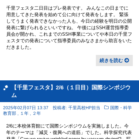
千里フェスタ二日目はプレ発表です。 みんなこの日までに
用意してきた発表を始めて公に向けて発表をします。 緊張
してうまく発表できなかった人も、今日の経験を明日の公開
発表に繋げられるといいですね。 午後にはSSH運営指導委
員会が開かれ、これまでのSSH事業についてや本日の千里フ
ェスタでの発表について指導委員のみなさまから助言をいた
だきました。
続きを読む
【千里フェスタ】2/6（１日目）国際シンポジウ
ム
2025年02月07日 13:37
投稿者: 千里高校HP担当
国際・科学
,
,
教育部
１年
２年
2/6に本校体育館にて国際シンポジウムを実施しました。今
年のテーマは「減災・復興への道筋」でした。科学探究代表
発表「Can we revive wrinkled paper by vacuum drying!?」探