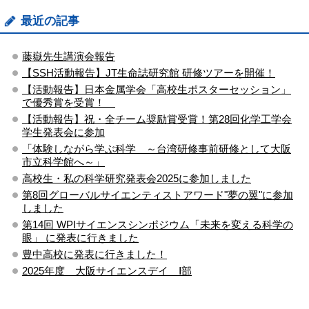
最近の記事
藤嶽先生講演会報告
【SSH活動報告】JT生命誌研究館 研修ツアーを開催！
【活動報告】日本金属学会「高校生ポスターセッション」
で優秀賞を受賞！
【活動報告】祝・全チーム奨励賞受賞！第28回化学工学会
学生発表会に参加
「体験しながら学ぶ科学 ～台湾研修事前研修として大阪
市立科学館へ～」
高校生・私の科学研究発表会2025に参加しました
第8回グローバルサイエンティストアワード"夢の翼"に参加
しました
第14回 WPIサイエンスシンポジウム「未来を変える科学の
眼」 に発表に行きました
豊中高校に発表に行きました！
2025年度 大阪サイエンスデイ Ⅰ部