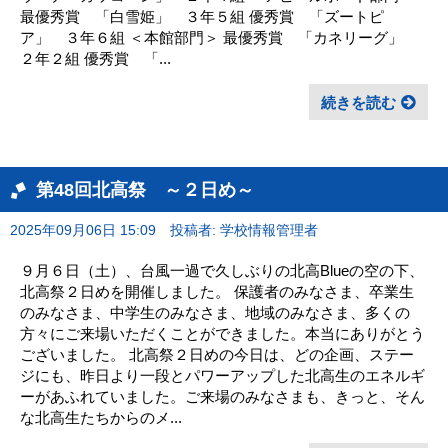
最優秀賞 「白雪姫」 ３年５組 優秀賞 「ズートピ
ア」 ３年６組 ＜本館部門＞ 最優秀賞 「カネリーグ」
２年２組 優秀賞 「...
続きを読む
第48回北高祭 ～２日め～
2025年09月06日 15:09
投稿者: 学校情報管理者
９月６日（土）、台風一過で久しぶりの北高Blueの空の下、
北高祭２日めを開催しました。 保護者のみなさま、卒業生
のみなさま、中学生のみなさま、地域のみなさま、多くの
方々にご来場いただくことができました。本当にありがとう
ございました。 北高祭２日めの今日は、どの企画、ステー
ジにも、昨日より一段とパワーアップした北高生のエネルギ
ーがあふれていました。ご来場のみなさまも、きっと、そん
な北高生たちからのメ...