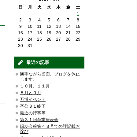
日
月
火
水
木
金
土
1
2
3
4
5
6
7
8
9
10
11
12
13
14
15
16
17
18
19
20
21
22
23
24
25
26
27
28
29
30
31
最近の記事
勝手ながら当面、ブログを休止
します。
１０月、１１月
８月と９月
万博イベント
卒公３１終了
最近の行事等
第３１回卒業発表会
緑友会報第４３号での誤記載お
詫び