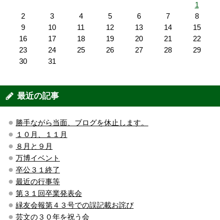
1
2
3
4
5
6
7
8
9
10
11
12
13
14
15
16
17
18
19
20
21
22
23
24
25
26
27
28
29
30
31
最近の記事
勝手ながら当面、ブログを休止します。
１０月、１１月
８月と９月
万博イベント
卒公３１終了
最近の行事等
第３１回卒業発表会
緑友会報第４３号での誤記載お詫び
芸文の３０年を祝う会