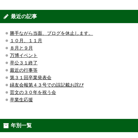
最近の記事
勝手ながら当面、ブログを休止します。
１０月、１１月
８月と９月
万博イベント
卒公３１終了
最近の行事等
第３１回卒業発表会
緑友会報第４３号での誤記載お詫び
芸文の３０年を祝う会
卒業生応援
年別一覧