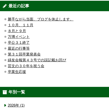
最近の記事
勝手ながら当面、ブログを休止します。
１０月、１１月
８月と９月
万博イベント
卒公３１終了
最近の行事等
第３１回卒業発表会
緑友会報第４３号での誤記載お詫び
芸文の３０年を祝う会
卒業生応援
年別一覧
2026年 (1)