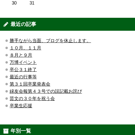
30
31
最近の記事
勝手ながら当面、ブログを休止します。
１０月、１１月
８月と９月
万博イベント
卒公３１終了
最近の行事等
第３１回卒業発表会
緑友会報第４３号での誤記載お詫び
芸文の３０年を祝う会
卒業生応援
年別一覧