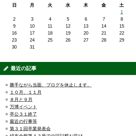
日
月
火
水
木
金
土
1
2
3
4
5
6
7
8
9
10
11
12
13
14
15
16
17
18
19
20
21
22
23
24
25
26
27
28
29
30
31
最近の記事
勝手ながら当面、ブログを休止します。
１０月、１１月
８月と９月
万博イベント
卒公３１終了
最近の行事等
第３１回卒業発表会
緑友会報第４３号での誤記載お詫び