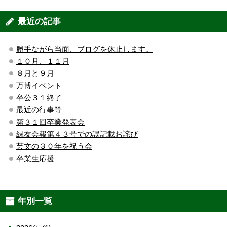
最近の記事
勝手ながら当面、ブログを休止します。
１０月、１１月
８月と９月
万博イベント
卒公３１終了
最近の行事等
第３１回卒業発表会
緑友会報第４３号での誤記載お詫び
芸文の３０年を祝う会
卒業生応援
年別一覧