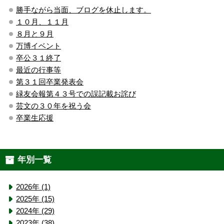
勝手ながら当面、ブログを休止します。
１０月、１１月
８月と９月
万博イベント
卒公３１終了
最近の行事等
第３１回卒業発表会
緑友会報第４３号での誤記載お詫び
芸文の３０年を祝う会
卒業生応援
年別一覧
2026年 (1)
2025年 (15)
2024年 (29)
2023年 (38)