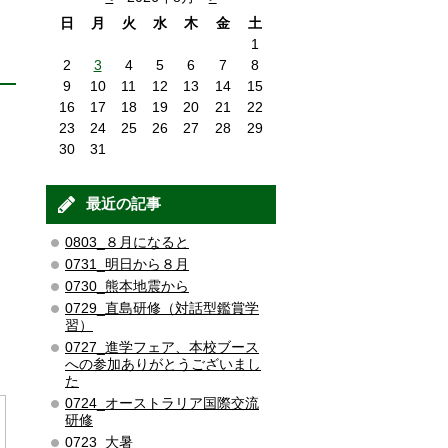
日
月
火
水
木
金
土
1
2
3
4
5
6
7
8
9
10
11
12
13
14
15
16
17
18
19
20
21
22
23
24
25
26
27
28
29
30
31
最近の記事
0803_８月になると
0731_明日から８月
0730_熊本地震から
0729_直島研修（対話型鑑賞学
習）
0727_進学フェア、本校ブース
への参加ありがとうございまし
た
0724_オーストラリア国際交流
研修
0723_大暑