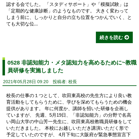
認する会でした。 「スタディサポート」や「模擬試験」は
「定期的な健康診断」のようなものです。 大きく変わって
しまう前に、しっかりと自分の立ち位置をつかんでいく、と
ても大切な位...
続きを読む
0528 非認知能力・メタ認知力を高めるために~教職
員研修を実施しました
2021年05月28日 09:20
投稿者: 校長
校長の仕事の１つとして、吹田東高校の先生方により良い教
育活動をしてもらうために、学びを深めてもらうための機会
提供があります。 年に何度か、講師を招いた研修を企画し
ていますが、 先週、5月19日、「非認知能力」の分野で名高
い岡山大学の中山芳一先生に、吹田東高校教職員研修をして
いただきました。 本校にお越しいただき講演いただく形で
予定していたのですが、 4月下旬に大阪府が緊急事態宣言下