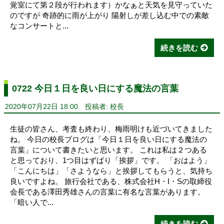
覚室にて第２段が行われます）かなぁと天気を見守っていた
のですが 奇跡的に雨が上がり 陽射しが差し込む中での素敵
なコンサートと...
続きを読む
0722 今日１日を良い日にする魔法の言葉
2020年07月22日 18:00
投稿者: 校長
生徒の皆さん、考査も終わり、梅雨明けも近づいてきました
ね。 今日の校長ブログは「今日１日を良い日にする魔法の
言葉」について書きたいと思います。 これは私は２つある
と思っており、1つ目はずばり「挨拶」です。 「おはよう」
「こんにちは」「さようなら」と挨拶してもらうと、気持ち
良いですよね。 旅行会社である、株式会社H・I・Sの取締役
会長である澤田秀雄さんの言葉に有名な言葉があります。
「暗い人で...
続きを読む