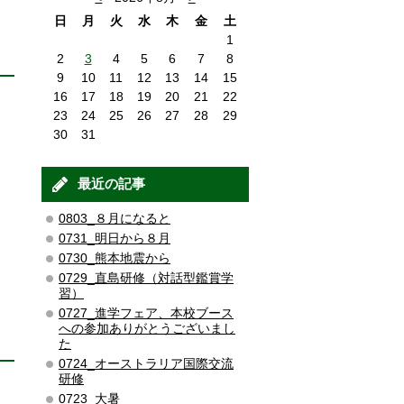
日
月
火
水
木
金
土
1
2
3
4
5
6
7
8
9
10
11
12
13
14
15
16
17
18
19
20
21
22
23
24
25
26
27
28
29
30
31
最近の記事
0803_８月になると
0731_明日から８月
0730_熊本地震から
0729_直島研修（対話型鑑賞学
習）
0727_進学フェア、本校ブース
への参加ありがとうございまし
た
0724_オーストラリア国際交流
研修
0723_大暑